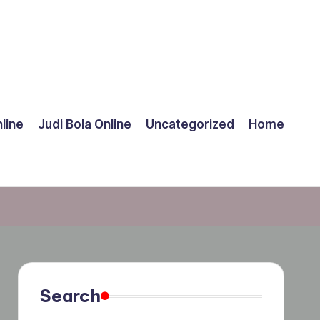
line
Judi Bola Online
Uncategorized
Home
Search