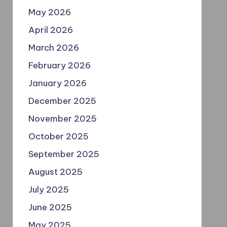
May 2026
April 2026
March 2026
February 2026
January 2026
December 2025
November 2025
October 2025
September 2025
August 2025
July 2025
June 2025
May 2025