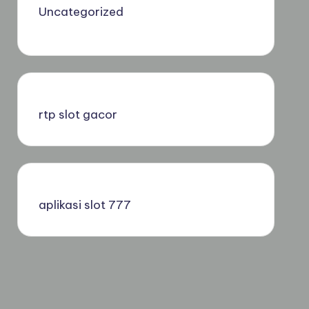
Uncategorized
rtp slot gacor
aplikasi slot 777