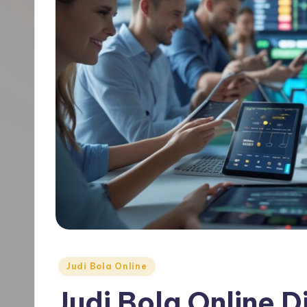
Posted
Judi Bola Online
in
Judi Bola Online 