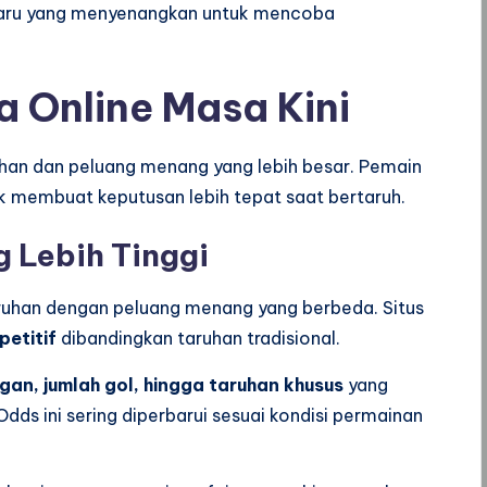
 baru yang menyenangkan untuk mencoba
a Online Masa Kini
han dan peluang menang yang lebih besar. Pemain
k membuat keputusan lebih tepat saat bertaruh.
 Lebih Tinggi
aruhan dengan peluang menang yang berbeda. Situs
petitif
dibandingkan taruhan tradisional.
gan, jumlah gol, hingga taruhan khusus
yang
s ini sering diperbarui sesuai kondisi permainan