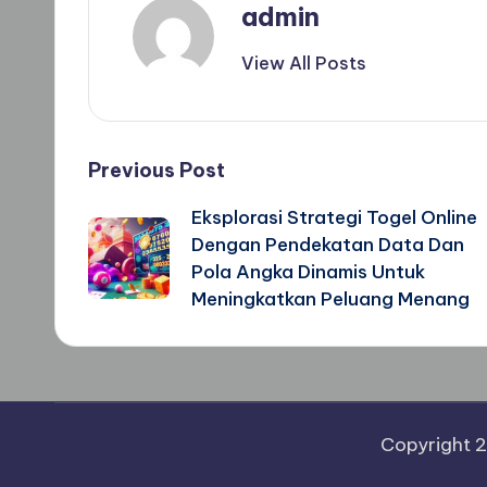
admin
View All Posts
Post
Previous Post
Eksplorasi Strategi Togel Online
navigation
Dengan Pendekatan Data Dan
Pola Angka Dinamis Untuk
Meningkatkan Peluang Menang
Copyright 