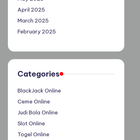
April 2025
March 2025
February 2025
Categories
BlackJack Online
Ceme Online
Judi Bola Online
Slot Online
Togel Online