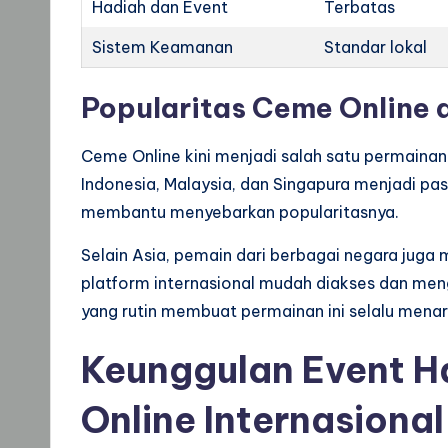
Hadiah dan Event
Terbatas
Sistem Keamanan
Standar lokal
Popularitas Ceme Online 
Ceme Online kini menjadi salah satu permainan 
Indonesia, Malaysia, dan Singapura menjadi pa
membantu menyebarkan popularitasnya.
Selain Asia, pemain dari berbagai negara juga 
platform internasional mudah diakses dan meng
yang rutin membuat permainan ini selalu menar
Keunggulan Event Ha
Online Internasional