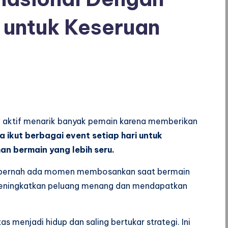
f untuk Keseruan
n aktif menarik banyak pemain karena memberikan
a ikut berbagai event setiap hari untuk
n bermain yang lebih seru.
ak pernah ada momen membosankan saat bermain
a meningkatkan peluang menang dan mendapatkan
 menjadi hidup dan saling bertukar strategi. Ini