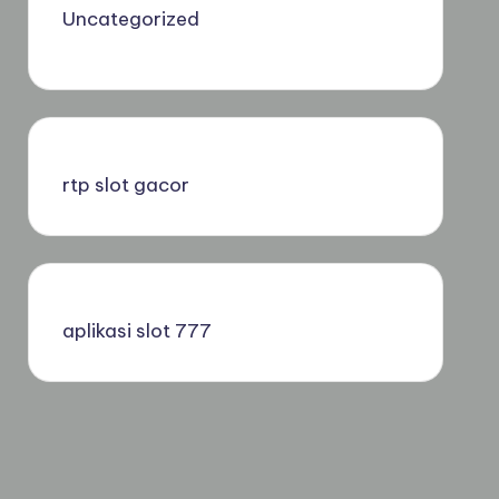
Uncategorized
rtp slot gacor
aplikasi slot 777