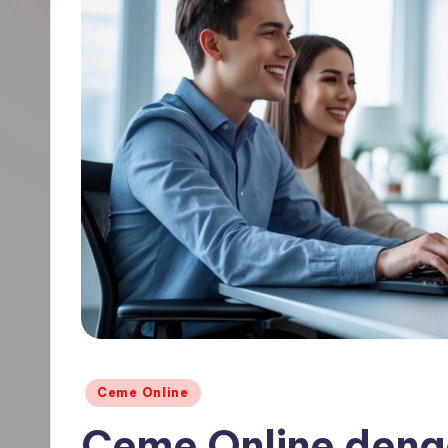
Posted
Ceme Online
in
Ceme Online deng