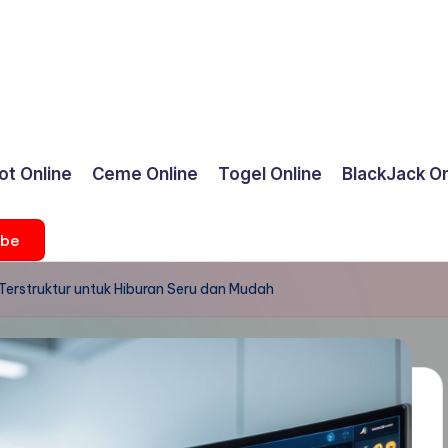
ot Online
Ceme Online
Togel Online
BlackJack On
ibe
erstruktur untuk Hiburan Seru dan Mudah