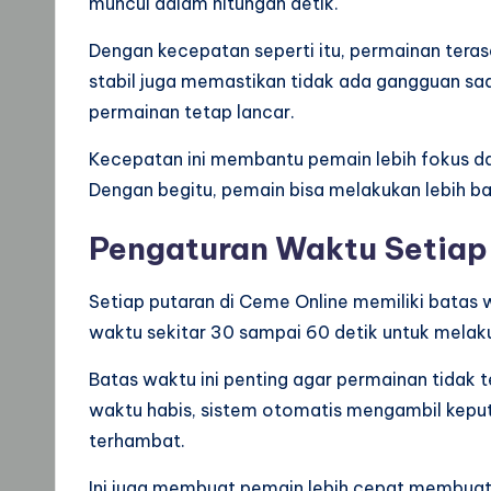
muncul dalam hitungan detik.
Dengan kecepatan seperti itu, permainan teras
stabil juga memastikan tidak ada gangguan saa
permainan tetap lancar.
Kecepatan ini membantu pemain lebih fokus 
Dengan begitu, pemain bisa melakukan lebih b
Pengaturan Waktu Setiap
Setiap putaran di Ceme Online memiliki batas w
waktu sekitar 30 sampai 60 detik untuk melak
Batas waktu ini penting agar permainan tidak t
waktu habis, sistem otomatis mengambil keput
terhambat.
Ini juga membuat pemain lebih cepat membuat