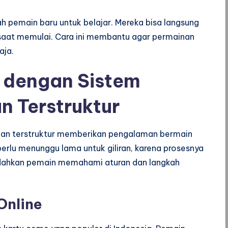
ah pemain baru untuk belajar. Mereka bisa langsung
 saat memulai. Cara ini membantu agar permainan
aja.
e dengan Sistem
n Terstruktur
dan terstruktur memberikan pengalaman bermain
erlu menunggu lama untuk giliran, karena prosesnya
emudahkan pemain memahami aturan dan langkah
Online