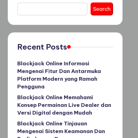
Search
Recent Posts
Blackjack Online Informasi
Mengenai Fitur Dan Antarmuka
Platform Modern yang Ramah
Pengguna
Blackjack Online Memahami
Konsep Permainan Live Dealer dan
Versi Digital dengan Mudah
Blackjack Online Tinjauan
Mengenai Sistem Keamanan Dan