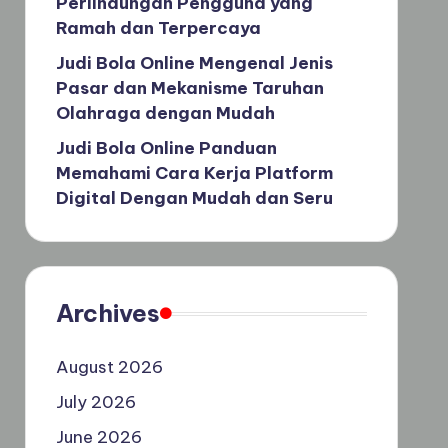
Perlindungan Pengguna yang
Ramah dan Terpercaya
Judi Bola Online Mengenal Jenis
Pasar dan Mekanisme Taruhan
Olahraga dengan Mudah
Judi Bola Online Panduan
Memahami Cara Kerja Platform
Digital Dengan Mudah dan Seru
Archives
August 2026
July 2026
June 2026