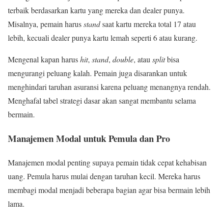
terbaik berdasarkan kartu yang mereka dan dealer punya.
Misalnya, pemain harus
stand
saat kartu mereka total 17 atau
lebih, kecuali dealer punya kartu lemah seperti 6 atau kurang.
Mengenal kapan harus
hit
,
stand
,
double
, atau
split
bisa
mengurangi peluang kalah. Pemain juga disarankan untuk
menghindari taruhan asuransi karena peluang menangnya rendah.
Menghafal tabel strategi dasar akan sangat membantu selama
bermain.
Manajemen Modal untuk Pemula dan Pro
Manajemen modal penting supaya pemain tidak cepat kehabisan
uang. Pemula harus mulai dengan taruhan kecil. Mereka harus
membagi modal menjadi beberapa bagian agar bisa bermain lebih
lama.