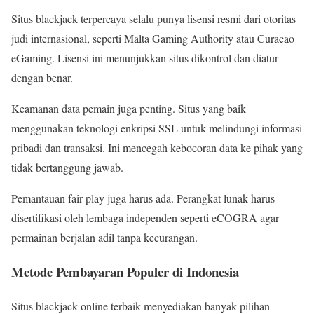
Situs blackjack terpercaya selalu punya lisensi resmi dari otoritas
judi internasional, seperti Malta Gaming Authority atau Curacao
eGaming. Lisensi ini menunjukkan situs dikontrol dan diatur
dengan benar.
Keamanan data pemain juga penting. Situs yang baik
menggunakan teknologi enkripsi SSL untuk melindungi informasi
pribadi dan transaksi. Ini mencegah kebocoran data ke pihak yang
tidak bertanggung jawab.
Pemantauan fair play juga harus ada. Perangkat lunak harus
disertifikasi oleh lembaga independen seperti eCOGRA agar
permainan berjalan adil tanpa kecurangan.
Metode Pembayaran Populer di Indonesia
Situs blackjack online terbaik menyediakan banyak pilihan