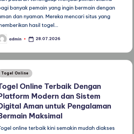
bagi banyak pemain yang ingin bermain dengan
aman dan nyaman. Mereka mencari situs yang
memberikan hasil togel…
28.07.2026
admin
osted
y
Posted
Togel Online
n
Togel Online Terbaik Dengan
Platform Modern dan Sistem
Digital Aman untuk Pengalaman
Bermain Maksimal
Togel online terbaik kini semakin mudah diakses