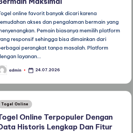
Bermain Maksimal
Togel online favorit banyak dicari karena
kemudahan akses dan pengalaman bermain yang
menyenangkan. Pemain biasanya memilih platform
yang responsif sehingga bisa dimainkan dari
berbagai perangkat tanpa masalah. Platform
dengan layanan…
24.07.2026
admin
osted
y
Posted
Togel Online
n
Togel Online Terpopuler Dengan
Data Historis Lengkap Dan Fitur