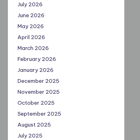
July 2026
June 2026
May 2026
April 2026
March 2026
February 2026
January 2026
December 2025
November 2025
October 2025
September 2025
August 2025
July 2025