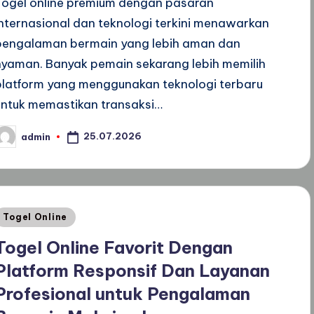
Togel online premium dengan pasaran
internasional dan teknologi terkini menawarkan
pengalaman bermain yang lebih aman dan
nyaman. Banyak pemain sekarang lebih memilih
platform yang menggunakan teknologi terbaru
untuk memastikan transaksi…
25.07.2026
admin
osted
y
Posted
Togel Online
n
Togel Online Favorit Dengan
Platform Responsif Dan Layanan
Profesional untuk Pengalaman