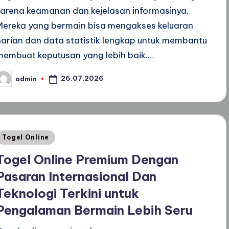
karena keamanan dan kejelasan informasinya.
Mereka yang bermain bisa mengakses keluaran
harian dan data statistik lengkap untuk membantu
membuat keputusan yang lebih baik.…
26.07.2026
admin
osted
y
Posted
Togel Online
n
Togel Online Premium Dengan
Pasaran Internasional Dan
Teknologi Terkini untuk
Pengalaman Bermain Lebih Seru