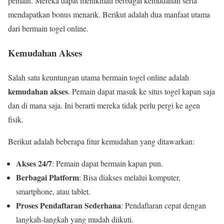
pemain. Mereka dapat menikmati berbagai kemudahan serta
mendapatkan bonus menarik. Berikut adalah dua manfaat utama
dari bermain togel online.
Kemudahan Akses
Salah satu keuntungan utama bermain togel online adalah
kemudahan akses
. Pemain dapat masuk ke situs togel kapan saja
dan di mana saja. Ini berarti mereka tidak perlu pergi ke agen
fisik.
Berikut adalah beberapa fitur kemudahan yang ditawarkan:
Akses 24/7
: Pemain dapat bermain kapan pun.
Berbagai Platform
: Bisa diakses melalui komputer,
smartphone, atau tablet.
Proses Pendaftaran Sederhana
: Pendaftaran cepat dengan
langkah-langkah yang mudah diikuti.