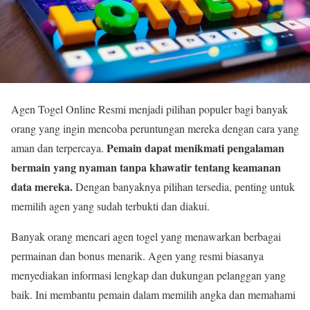
Agen Togel Online Resmi menjadi pilihan populer bagi banyak
orang yang ingin mencoba peruntungan mereka dengan cara yang
Pemain dapat menikmati pengalaman
aman dan terpercaya.
bermain yang nyaman tanpa khawatir tentang keamanan
data mereka.
Dengan banyaknya pilihan tersedia, penting untuk
memilih agen yang sudah terbukti dan diakui.
Banyak orang mencari agen togel yang menawarkan berbagai
permainan dan bonus menarik. Agen yang resmi biasanya
menyediakan informasi lengkap dan dukungan pelanggan yang
baik. Ini membantu pemain dalam memilih angka dan memahami