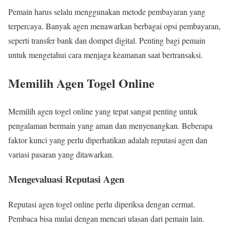
Pemain harus selalu menggunakan metode pembayaran yang
terpercaya. Banyak agen menawarkan berbagai opsi pembayaran,
seperti transfer bank dan dompet digital. Penting bagi pemain
untuk mengetahui cara menjaga keamanan saat bertransaksi.
Memilih Agen Togel Online
Memilih agen togel online yang tepat sangat penting untuk
pengalaman bermain yang aman dan menyenangkan. Beberapa
faktor kunci yang perlu diperhatikan adalah reputasi agen dan
variasi pasaran yang ditawarkan.
Mengevaluasi Reputasi Agen
Reputasi agen togel online perlu diperiksa dengan cermat.
Pembaca bisa mulai dengan mencari ulasan dari pemain lain.