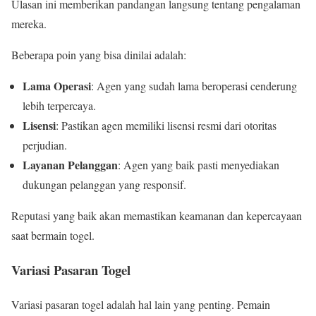
Ulasan ini memberikan pandangan langsung tentang pengalaman
mereka.
Beberapa poin yang bisa dinilai adalah:
Lama Operasi
: Agen yang sudah lama beroperasi cenderung
lebih terpercaya.
Lisensi
: Pastikan agen memiliki lisensi resmi dari otoritas
perjudian.
Layanan Pelanggan
: Agen yang baik pasti menyediakan
dukungan pelanggan yang responsif.
Reputasi yang baik akan memastikan keamanan dan kepercayaan
saat bermain togel.
Variasi Pasaran Togel
Variasi pasaran togel adalah hal lain yang penting. Pemain