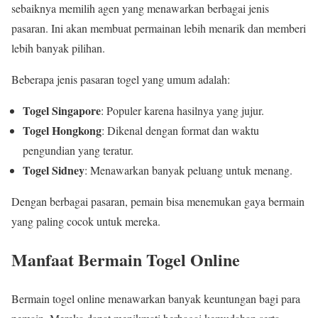
sebaiknya memilih agen yang menawarkan berbagai jenis
pasaran. Ini akan membuat permainan lebih menarik dan memberi
lebih banyak pilihan.
Beberapa jenis pasaran togel yang umum adalah:
Togel Singapore
: Populer karena hasilnya yang jujur.
Togel Hongkong
: Dikenal dengan format dan waktu
pengundian yang teratur.
Togel Sidney
: Menawarkan banyak peluang untuk menang.
Dengan berbagai pasaran, pemain bisa menemukan gaya bermain
yang paling cocok untuk mereka.
Manfaat Bermain Togel Online
Bermain togel online menawarkan banyak keuntungan bagi para