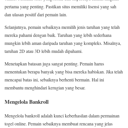
pertama yang penting. Pastikan situs memiliki lisensi yang sah
dan ulasan positif dari pemain lain.
Selanjutnya, pemain sebaiknya memilih jenis taruhan yang telah
mereka pahami dengan baik. Taruhan yang lebih sederhana
mungkin lebih aman daripada taruhan yang kompleks. Misalnya,
taruhan 2D atau 3D lebih mudah dipahami.
Menetapkan batasan juga sangat penting. Pemain harus
menentukan berapa banyak yang bisa mereka habiskan. Jika telah
mencapai batas ini, sebaiknya berhenti bermain. Hal ini
membantu menghindari kerugian yang besar.
Mengelola Bankroll
Mengelola bankroll adalah kunci keberhasilan dalam permainan
togel online. Pemain sebaiknya membuat rencana yang jelas