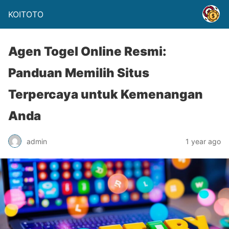
KOITOTO
Agen Togel Online Resmi:
Panduan Memilih Situs
Terpercaya untuk Kemenangan
Anda
admin
1 year ago