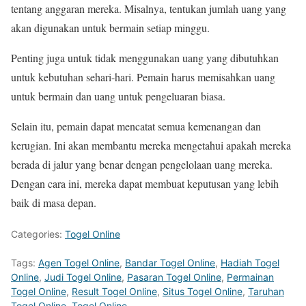
tentang anggaran mereka. Misalnya, tentukan jumlah uang yang
akan digunakan untuk bermain setiap minggu.
Penting juga untuk tidak menggunakan uang yang dibutuhkan
untuk kebutuhan sehari-hari. Pemain harus memisahkan uang
untuk bermain dan uang untuk pengeluaran biasa.
Selain itu, pemain dapat mencatat semua kemenangan dan
kerugian. Ini akan membantu mereka mengetahui apakah mereka
berada di jalur yang benar dengan pengelolaan uang mereka.
Dengan cara ini, mereka dapat membuat keputusan yang lebih
baik di masa depan.
Categories:
Togel Online
Tags:
Agen Togel Online
,
Bandar Togel Online
,
Hadiah Togel
Online
,
Judi Togel Online
,
Pasaran Togel Online
,
Permainan
Togel Online
,
Result Togel Online
,
Situs Togel Online
,
Taruhan
Togel Online
,
Togel Online