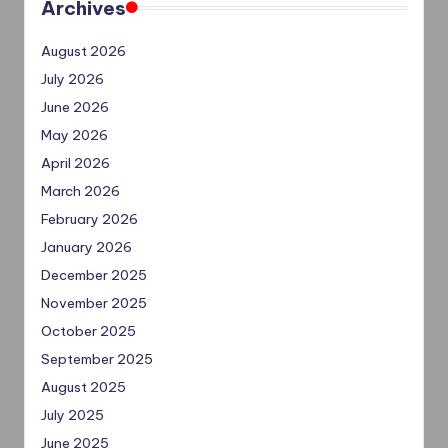
Archives
August 2026
July 2026
June 2026
May 2026
April 2026
March 2026
February 2026
January 2026
December 2025
November 2025
October 2025
September 2025
August 2025
July 2025
June 2025