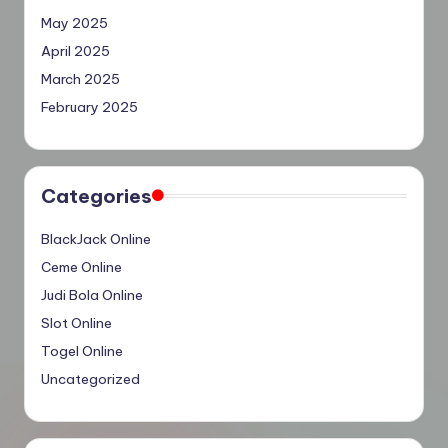
May 2025
April 2025
March 2025
February 2025
Categories
BlackJack Online
Ceme Online
Judi Bola Online
Slot Online
Togel Online
Uncategorized