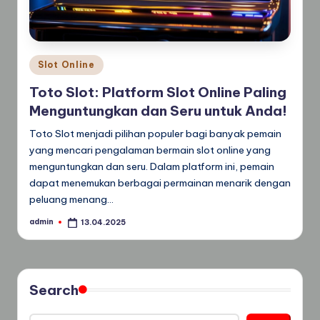
Posted
Slot Online
in
Toto Slot: Platform Slot Online Paling
Menguntungkan dan Seru untuk Anda!
Toto Slot menjadi pilihan populer bagi banyak pemain
yang mencari pengalaman bermain slot online yang
menguntungkan dan seru. Dalam platform ini, pemain
dapat menemukan berbagai permainan menarik dengan
peluang menang…
admin
13.04.2025
Posted
by
Search