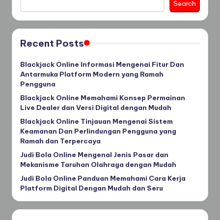
Search
Recent Posts
Blackjack Online Informasi Mengenai Fitur Dan
Antarmuka Platform Modern yang Ramah
Pengguna
Blackjack Online Memahami Konsep Permainan
Live Dealer dan Versi Digital dengan Mudah
Blackjack Online Tinjauan Mengenai Sistem
Keamanan Dan Perlindungan Pengguna yang
Ramah dan Terpercaya
Judi Bola Online Mengenal Jenis Pasar dan
Mekanisme Taruhan Olahraga dengan Mudah
Judi Bola Online Panduan Memahami Cara Kerja
Platform Digital Dengan Mudah dan Seru