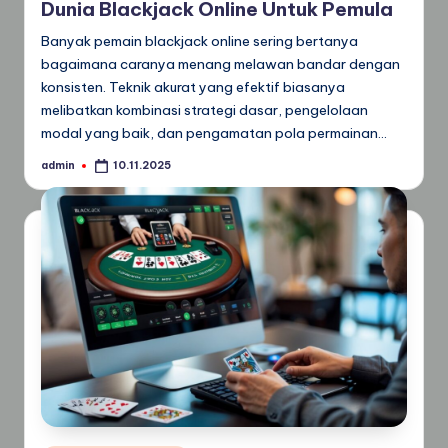
Dunia Blackjack Online Untuk Pemula
Banyak pemain blackjack online sering bertanya
bagaimana caranya menang melawan bandar dengan
konsisten. Teknik akurat yang efektif biasanya
melibatkan kombinasi strategi dasar, pengelolaan
modal yang baik, dan pengamatan pola permainan…
admin
10.11.2025
Posted
by