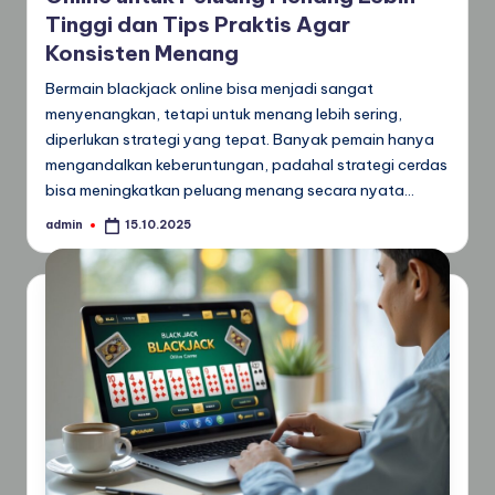
Tinggi dan Tips Praktis Agar
Konsisten Menang
Bermain blackjack online bisa menjadi sangat
menyenangkan, tetapi untuk menang lebih sering,
diperlukan strategi yang tepat. Banyak pemain hanya
mengandalkan keberuntungan, padahal strategi cerdas
bisa meningkatkan peluang menang secara nyata…
admin
15.10.2025
Posted
by