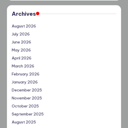
Archives
August 2026
July 2026
June 2026
May 2026
April 2026
March 2026
February 2026
January 2026
December 2025
November 2025
October 2025
September 2025
August 2025