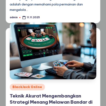
adalah dengan memahami pola permainan dan
mengelola…
admin
11.11.2025
Posted
by
Posted
BlackJack Online
in
Teknik Akurat Mengembangkan
Strategi Menang Melawan Bandar di