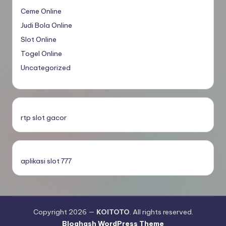
Ceme Online
Judi Bola Online
Slot Online
Togel Online
Uncategorized
rtp slot gacor
aplikasi slot 777
Copyright 2026 —
KOITOTO
. All rights reserved.
Bloghash WordPress Theme