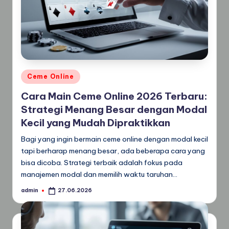
Posted
Ceme Online
in
Cara Main Ceme Online 2026 Terbaru:
Strategi Menang Besar dengan Modal
Kecil yang Mudah Dipraktikkan
Bagi yang ingin bermain ceme online dengan modal kecil
tapi berharap menang besar, ada beberapa cara yang
bisa dicoba. Strategi terbaik adalah fokus pada
manajemen modal dan memilih waktu taruhan…
admin
27.06.2026
Posted
by