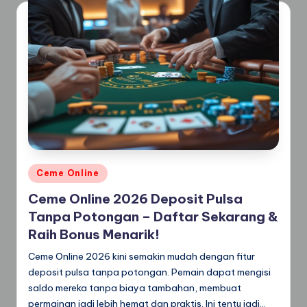
Posted
Ceme Online
in
Ceme Online 2026 Deposit Pulsa
Tanpa Potongan – Daftar Sekarang &
Raih Bonus Menarik!
Ceme Online 2026 kini semakin mudah dengan fitur
deposit pulsa tanpa potongan. Pemain dapat mengisi
saldo mereka tanpa biaya tambahan, membuat
permainan jadi lebih hemat dan praktis. Ini tentu jadi…