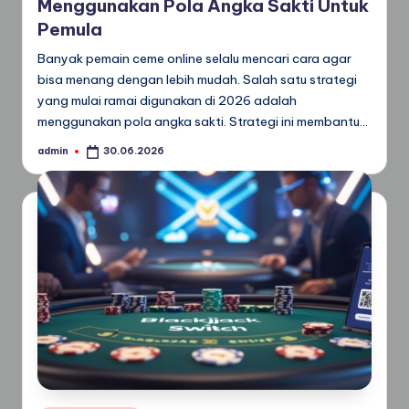
Menggunakan Pola Angka Sakti Untuk
Pemula
Banyak pemain ceme online selalu mencari cara agar
bisa menang dengan lebih mudah. Salah satu strategi
yang mulai ramai digunakan di 2026 adalah
menggunakan pola angka sakti. Strategi ini membantu…
admin
30.06.2026
Posted
by