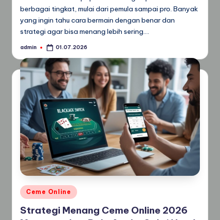
berbagai tingkat, mulai dari pemula sampai pro. Banyak
yang ingin tahu cara bermain dengan benar dan
strategi agar bisa menang lebih sering.…
admin
01.07.2026
Posted
by
Posted
Ceme Online
in
Strategi Menang Ceme Online 2026