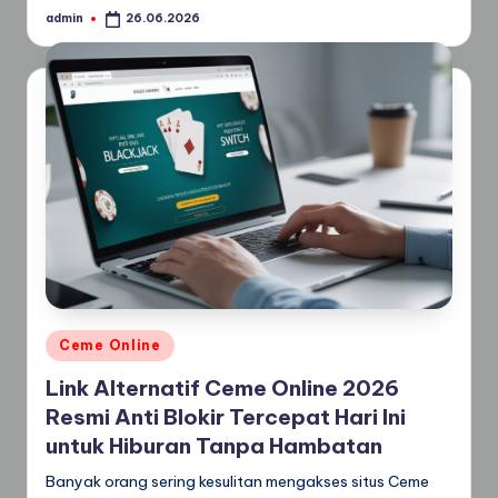
admin
26.06.2026
Posted
by
Posted
Ceme Online
in
Link Alternatif Ceme Online 2026
Resmi Anti Blokir Tercepat Hari Ini
untuk Hiburan Tanpa Hambatan
Banyak orang sering kesulitan mengakses situs Ceme