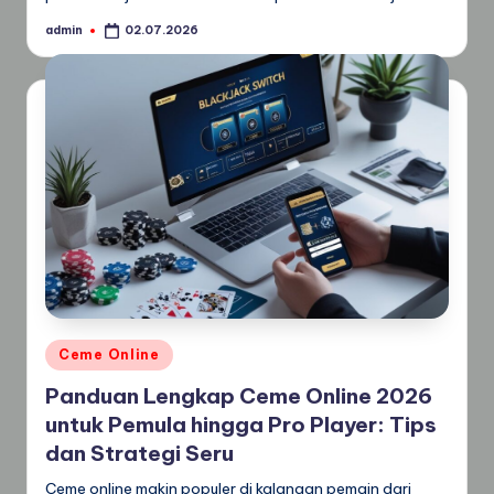
admin
02.07.2026
Posted
by
Posted
Ceme Online
in
Panduan Lengkap Ceme Online 2026
untuk Pemula hingga Pro Player: Tips
dan Strategi Seru
Ceme online makin populer di kalangan pemain dari