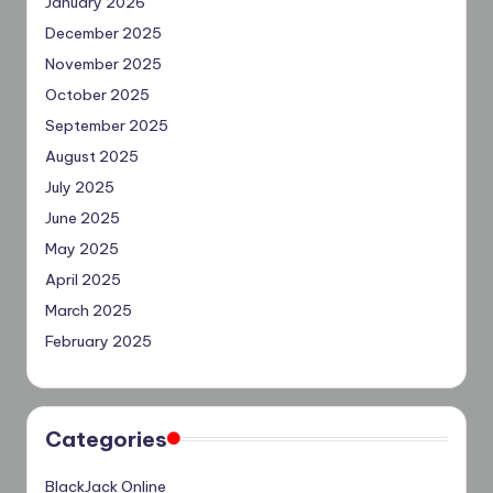
January 2026
December 2025
November 2025
October 2025
September 2025
August 2025
July 2025
June 2025
May 2025
April 2025
March 2025
February 2025
Categories
BlackJack Online