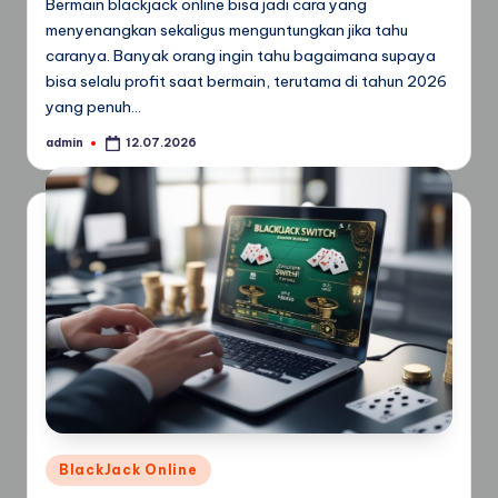
Bermain blackjack online bisa jadi cara yang
menyenangkan sekaligus menguntungkan jika tahu
caranya. Banyak orang ingin tahu bagaimana supaya
bisa selalu profit saat bermain, terutama di tahun 2026
yang penuh…
admin
12.07.2026
Posted
by
Posted
BlackJack Online
in