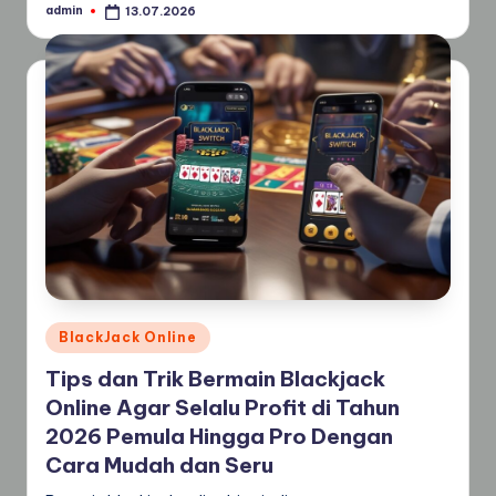
admin
13.07.2026
Posted
by
Posted
BlackJack Online
in
Tips dan Trik Bermain Blackjack
Online Agar Selalu Profit di Tahun
2026 Pemula Hingga Pro Dengan
Cara Mudah dan Seru