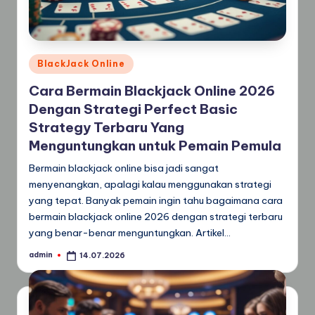
Posted
BlackJack Online
in
Cara Bermain Blackjack Online 2026
Dengan Strategi Perfect Basic
Strategy Terbaru Yang
Menguntungkan untuk Pemain Pemula
Bermain blackjack online bisa jadi sangat
menyenangkan, apalagi kalau menggunakan strategi
yang tepat. Banyak pemain ingin tahu bagaimana cara
bermain blackjack online 2026 dengan strategi terbaru
yang benar-benar menguntungkan. Artikel…
admin
14.07.2026
Posted
by