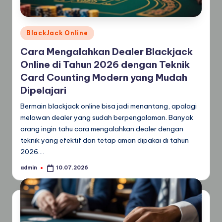
Posted
BlackJack Online
in
Cara Mengalahkan Dealer Blackjack
Online di Tahun 2026 dengan Teknik
Card Counting Modern yang Mudah
Dipelajari
Bermain blackjack online bisa jadi menantang, apalagi
melawan dealer yang sudah berpengalaman. Banyak
orang ingin tahu cara mengalahkan dealer dengan
teknik yang efektif dan tetap aman dipakai di tahun
2026.…
admin
10.07.2026
Posted
by