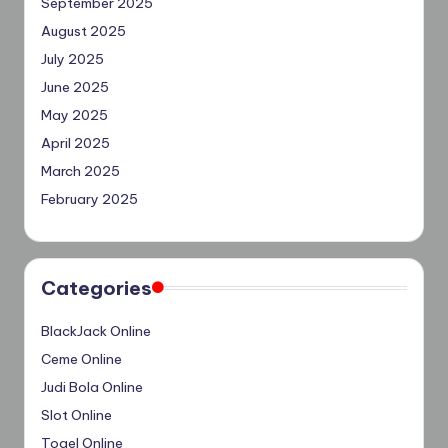
September 2025
August 2025
July 2025
June 2025
May 2025
April 2025
March 2025
February 2025
Categories
BlackJack Online
Ceme Online
Judi Bola Online
Slot Online
Togel Online