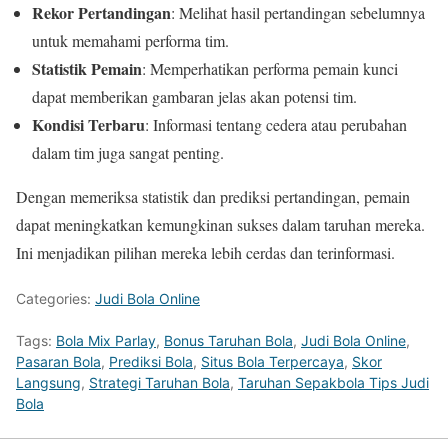
Rekor Pertandingan
: Melihat hasil pertandingan sebelumnya
untuk memahami performa tim.
Statistik Pemain
: Memperhatikan performa pemain kunci
dapat memberikan gambaran jelas akan potensi tim.
Kondisi Terbaru
: Informasi tentang cedera atau perubahan
dalam tim juga sangat penting.
Dengan memeriksa statistik dan prediksi pertandingan, pemain
dapat meningkatkan kemungkinan sukses dalam taruhan mereka.
Ini menjadikan pilihan mereka lebih cerdas dan terinformasi.
Categories:
Judi Bola Online
Tags:
Bola Mix Parlay
,
Bonus Taruhan Bola
,
Judi Bola Online
,
Pasaran Bola
,
Prediksi Bola
,
Situs Bola Terpercaya
,
Skor
Langsung
,
Strategi Taruhan Bola
,
Taruhan Sepakbola Tips Judi
Bola