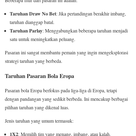
Beberapa fitur dari pasaran ini adalah:
Taruhan Draw No Bet
: Jika pertandingan berakhir imbang,
taruhan dianggap batal.
Taruhan Parlay
: Menggabungkan beberapa taruhan menjadi
satu untuk meningkatkan peluang.
Pasaran ini sangat membantu pemain yang ingin mengeksplorasi
strategi taruhan yang berbeda.
Taruhan Pasaran Bola Eropa
Pasaran bola Eropa berfokus pada liga-liga di Eropa, tetapi
dengan pandangan yang sedikit berbeda. Ini mencakup berbagai
pilihan taruhan yang dikenal luas.
Jenis taruhan yang umum termasuk:
1X2
: Memilih tim yang menang, imbang, atau kalah.