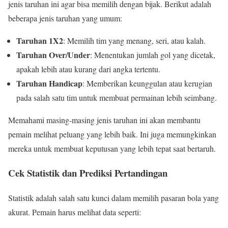
jenis taruhan ini agar bisa memilih dengan bijak. Berikut adalah
beberapa jenis taruhan yang umum:
Taruhan 1X2
: Memilih tim yang menang, seri, atau kalah.
Taruhan Over/Under
: Menentukan jumlah gol yang dicetak,
apakah lebih atau kurang dari angka tertentu.
Taruhan Handicap
: Memberikan keunggulan atau kerugian
pada salah satu tim untuk membuat permainan lebih seimbang.
Memahami masing-masing jenis taruhan ini akan membantu
pemain melihat peluang yang lebih baik. Ini juga memungkinkan
mereka untuk membuat keputusan yang lebih tepat saat bertaruh.
Cek Statistik dan Prediksi Pertandingan
Statistik adalah salah satu kunci dalam memilih pasaran bola yang
akurat. Pemain harus melihat data seperti: