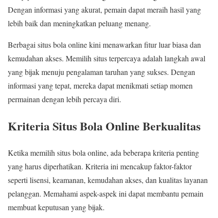
Dengan informasi yang akurat, pemain dapat meraih hasil yang
lebih baik dan meningkatkan peluang menang.
Berbagai situs bola online kini menawarkan fitur luar biasa dan
kemudahan akses. Memilih situs terpercaya adalah langkah awal
yang bijak menuju pengalaman taruhan yang sukses. Dengan
informasi yang tepat, mereka dapat menikmati setiap momen
permainan dengan lebih percaya diri.
Kriteria Situs Bola Online Berkualitas
Ketika memilih situs bola online, ada beberapa kriteria penting
yang harus diperhatikan. Kriteria ini mencakup faktor-faktor
seperti lisensi, keamanan, kemudahan akses, dan kualitas layanan
pelanggan. Memahami aspek-aspek ini dapat membantu pemain
membuat keputusan yang bijak.