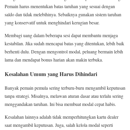
Pemain harus menentukan batas taruhan yang sesuai dengan
saldo dan tidak melebihinya. Sebaiknya gunakan sistem taruhan
yang konservatif untuk menghindari kerugian besar.
Membagi uang dalam beberapa sesi dapat membantu menjaga
kestabilan. Jika sudah mencapai batas yang ditentukan, lebih baik
berhenti dulu. Dengan mengontrol modal, peluang bermain lebih
lama dan mendapat bonus harian akan makin terbuka.
Kesalahan Umum yang Harus Dihindari
Banyak pemain pemula sering terburu-buru mengambil keputusan
tanpa strategi. Misalnya, melawan aturan dasar atau terlalu sering
menggandakan taruhan. Ini bisa membuat modal cepat habis.
Kesalahan lainnya adalah tidak memperhitungkan kartu dealer
saat mengambil keputusan. Juga, salah kelola modal seperti