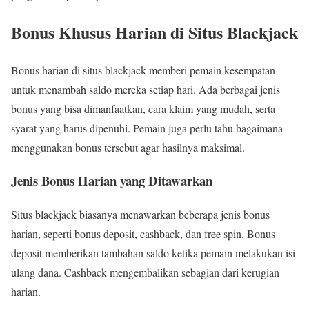
Bonus Khusus Harian di Situs Blackjack
Bonus harian di situs blackjack memberi pemain kesempatan
untuk menambah saldo mereka setiap hari. Ada berbagai jenis
bonus yang bisa dimanfaatkan, cara klaim yang mudah, serta
syarat yang harus dipenuhi. Pemain juga perlu tahu bagaimana
menggunakan bonus tersebut agar hasilnya maksimal.
Jenis Bonus Harian yang Ditawarkan
Situs blackjack biasanya menawarkan beberapa jenis bonus
harian, seperti bonus deposit, cashback, dan free spin. Bonus
deposit memberikan tambahan saldo ketika pemain melakukan isi
ulang dana. Cashback mengembalikan sebagian dari kerugian
harian.