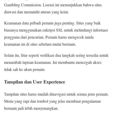
Gambling Commission. Lisensi ini menunjukkan bahwa situs
diawasi dan mematuhi aturan yang ketat.
Keamanan data pribadi pemain juga penting. Situs yang baik
biasanya menggunakan enkripsi SSL untuk melindungi informasi
pengguna dari pencurian. Pemain harus mengecek tanda
keamanan ini di situs sebelum mulai bermain.
Selain itu, fitur seperti verifikasi dua langkah sering tersedia untuk
menambah lapisan keamanan. Ini membantu mencegah akses
tidak sah ke akun pemain.
Tampilan dan User Experience
Tampilan situs harus mudah dinavigasi untuk semua jenis pemain.
Menu yang rapi dan tombol yang jelas membuat pengalaman
bermain jadi lebih menyenangkan.