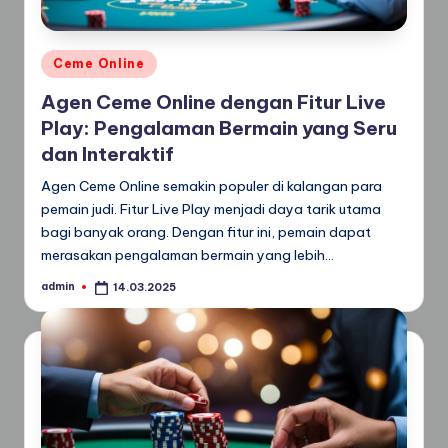
Posted
Ceme Online
in
Agen Ceme Online dengan Fitur Live
Play: Pengalaman Bermain yang Seru
dan Interaktif
Agen Ceme Online semakin populer di kalangan para
pemain judi. Fitur Live Play menjadi daya tarik utama
bagi banyak orang. Dengan fitur ini, pemain dapat
merasakan pengalaman bermain yang lebih…
admin
14.03.2025
Posted
by