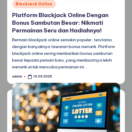
Posted
BlackJack Online
in
Platform Blackjack Online Dengan
Bonus Sambutan Besar: Nikmati
Permainan Seru dan Hadiahnya!
Bermain blackjack online semakin populer, terutama
dengan banyaknya tawaran bonus menarik. Platform
blackjack online sering memberikan bonus sambutan
besar kepada pemain baru, yang membuatnya lebih
menarik untuk mencoba permainan ini.…
admin
10.03.2025
Posted
by