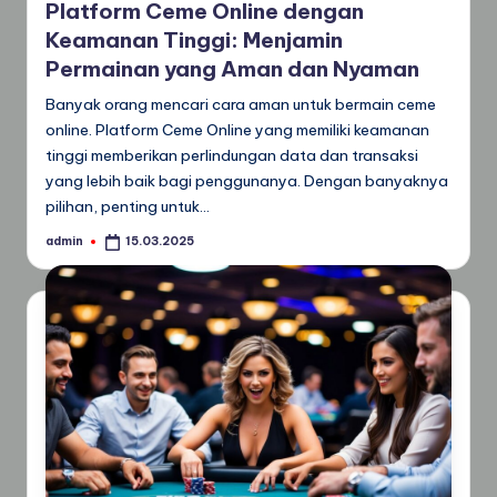
Platform Ceme Online dengan
Keamanan Tinggi: Menjamin
Permainan yang Aman dan Nyaman
Banyak orang mencari cara aman untuk bermain ceme
online. Platform Ceme Online yang memiliki keamanan
tinggi memberikan perlindungan data dan transaksi
yang lebih baik bagi penggunanya. Dengan banyaknya
pilihan, penting untuk…
admin
15.03.2025
Posted
by