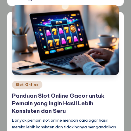
Posted
by
Posted
Slot Online
in
Panduan Slot Online Gacor untuk
Pemain yang Ingin Hasil Lebih
Konsisten dan Seru
Banyak pemain slot online mencari cara agar hasil
mereka lebih konsisten dan tidak hanya mengandalkan