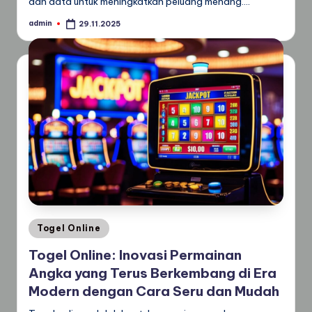
dan data untuk meningkatkan peluang menang.…
admin
29.11.2025
Posted
by
Posted
Togel Online
in
Togel Online: Inovasi Permainan
Angka yang Terus Berkembang di Era
Modern dengan Cara Seru dan Mudah