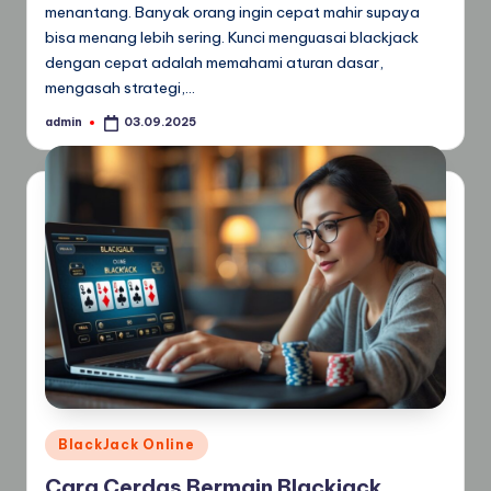
menantang. Banyak orang ingin cepat mahir supaya
bisa menang lebih sering. Kunci menguasai blackjack
dengan cepat adalah memahami aturan dasar,
mengasah strategi,…
admin
03.09.2025
Posted
by
Posted
BlackJack Online
in
Cara Cerdas Bermain Blackjack