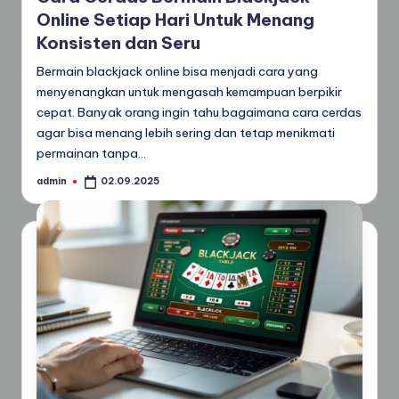
Online Setiap Hari Untuk Menang
Konsisten dan Seru
Bermain blackjack online bisa menjadi cara yang
menyenangkan untuk mengasah kemampuan berpikir
cepat. Banyak orang ingin tahu bagaimana cara cerdas
agar bisa menang lebih sering dan tetap menikmati
permainan tanpa…
admin
02.09.2025
Posted
by