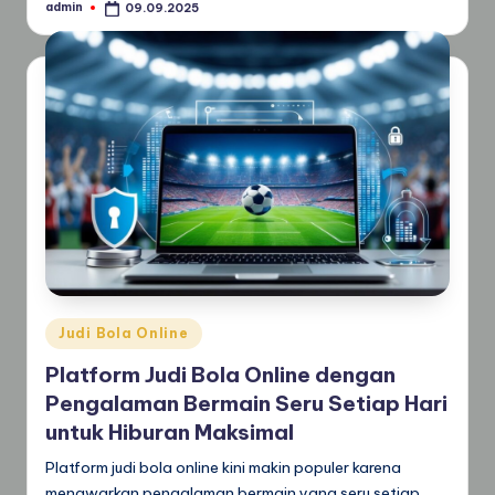
admin
09.09.2025
Posted
by
Posted
Judi Bola Online
in
Platform Judi Bola Online dengan
Pengalaman Bermain Seru Setiap Hari
untuk Hiburan Maksimal
Platform judi bola online kini makin populer karena
menawarkan pengalaman bermain yang seru setiap