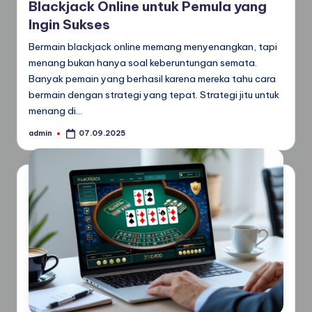
Blackjack Online untuk Pemula yang
Ingin Sukses
Bermain blackjack online memang menyenangkan, tapi
menang bukan hanya soal keberuntungan semata.
Banyak pemain yang berhasil karena mereka tahu cara
bermain dengan strategi yang tepat. Strategi jitu untuk
menang di…
admin
07.09.2025
Posted
by