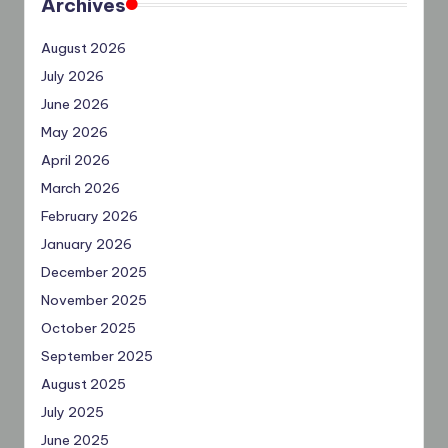
Archives
August 2026
July 2026
June 2026
May 2026
April 2026
March 2026
February 2026
January 2026
December 2025
November 2025
October 2025
September 2025
August 2025
July 2025
June 2025