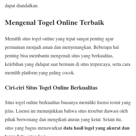
dapat diandalkan.
Mengenal Togel Online Terbaik
Memilih situs togel online yang tepat sangat penting agar
permainan menjadi aman dan menyenangkan. Beberapa hal
penting bisa membantu mengenali situs yang berkualitas,
kelebihan yang didapat saat bermain di situs terpercaya, serta cara
memilih platform yang paling cocok.
Ciri-ciri Situs Togel Online Berkualitas
Situs togel online berkualitas biasanya memiliki lisensi resmi yang
jelas. Lisensi ini menunjukkan bahwa situs tersebut diawasi oleh
pihak berwenang dan mengikuti aturan yang ketat. Selain itu,
data hasil togel yang akurat dan
situs yang bagus menawarkan