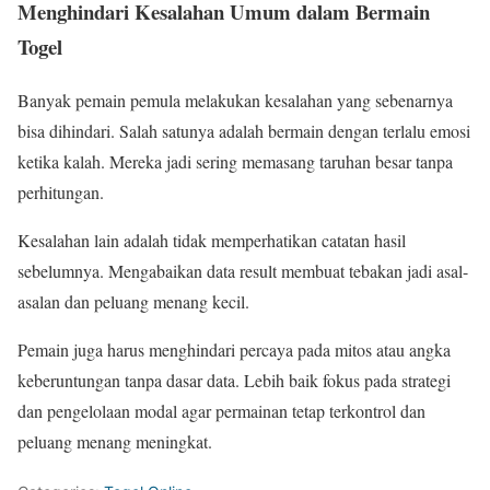
Menghindari Kesalahan Umum dalam Bermain
Togel
Banyak pemain pemula melakukan kesalahan yang sebenarnya
bisa dihindari. Salah satunya adalah bermain dengan terlalu emosi
ketika kalah. Mereka jadi sering memasang taruhan besar tanpa
perhitungan.
Kesalahan lain adalah tidak memperhatikan catatan hasil
sebelumnya. Mengabaikan data result membuat tebakan jadi asal-
asalan dan peluang menang kecil.
Pemain juga harus menghindari percaya pada mitos atau angka
keberuntungan tanpa dasar data. Lebih baik fokus pada strategi
dan pengelolaan modal agar permainan tetap terkontrol dan
peluang menang meningkat.