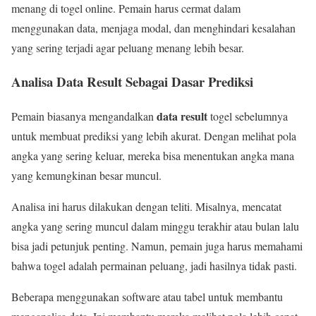
menang di togel online. Pemain harus cermat dalam
menggunakan data, menjaga modal, dan menghindari kesalahan
yang sering terjadi agar peluang menang lebih besar.
Analisa Data Result Sebagai Dasar Prediksi
data result
Pemain biasanya mengandalkan
togel sebelumnya
untuk membuat prediksi yang lebih akurat. Dengan melihat pola
angka yang sering keluar, mereka bisa menentukan angka mana
yang kemungkinan besar muncul.
Analisa ini harus dilakukan dengan teliti. Misalnya, mencatat
angka yang sering muncul dalam minggu terakhir atau bulan lalu
bisa jadi petunjuk penting. Namun, pemain juga harus memahami
bahwa togel adalah permainan peluang, jadi hasilnya tidak pasti.
Beberapa menggunakan software atau tabel untuk membantu