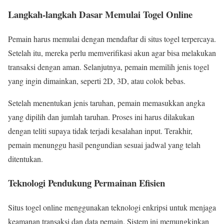
Langkah-langkah Dasar Memulai Togel Online
Pemain harus memulai dengan mendaftar di situs togel terpercaya.
Setelah itu, mereka perlu memverifikasi akun agar bisa melakukan
transaksi dengan aman. Selanjutnya, pemain memilih jenis togel
yang ingin dimainkan, seperti 2D, 3D, atau colok bebas.
Setelah menentukan jenis taruhan, pemain memasukkan angka
yang dipilih dan jumlah taruhan. Proses ini harus dilakukan
dengan teliti supaya tidak terjadi kesalahan input. Terakhir,
pemain menunggu hasil pengundian sesuai jadwal yang telah
ditentukan.
Teknologi Pendukung Permainan Efisien
Situs togel online menggunakan teknologi enkripsi untuk menjaga
keamanan transaksi dan data pemain. Sistem ini memungkinkan