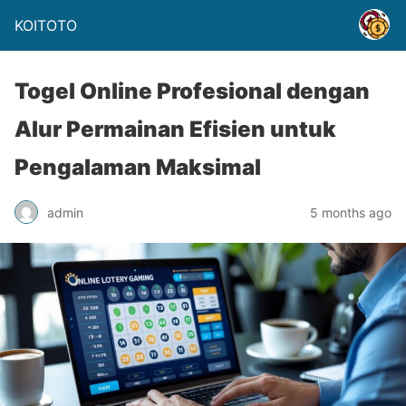
KOITOTO
Togel Online Profesional dengan
Alur Permainan Efisien untuk
Pengalaman Maksimal
admin
5 months ago