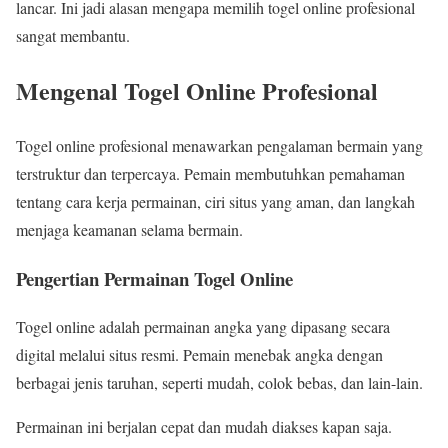
lancar. Ini jadi alasan mengapa memilih togel online profesional
sangat membantu.
Mengenal Togel Online Profesional
Togel online profesional menawarkan pengalaman bermain yang
terstruktur dan terpercaya. Pemain membutuhkan pemahaman
tentang cara kerja permainan, ciri situs yang aman, dan langkah
menjaga keamanan selama bermain.
Pengertian Permainan Togel Online
Togel online adalah permainan angka yang dipasang secara
digital melalui situs resmi. Pemain menebak angka dengan
berbagai jenis taruhan, seperti mudah, colok bebas, dan lain-lain.
Permainan ini berjalan cepat dan mudah diakses kapan saja.