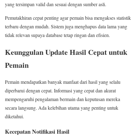
yang tersimpan valid dan sesuai dengan sumber asli.
Pemutakhiran cepat penting agar pemain bisa mengakses statistik
terbaru dengan mudah. Sistem juga menghapus data lama yang
tidak relevan supaya database tetap ringan dan efisien.
Keunggulan Update Hasil Cepat untuk
Pemain
Pemain mendapatkan banyak manfaat dari hasil yang selalu
diperbarui dengan cepat. Informasi yang cepat dan akurat
mempengaruhi pengalaman bermain dan keputusan mereka
secara langsung. Ada kelebihan utama yang penting untuk
diketahui.
Kecepatan Notifikasi Hasil