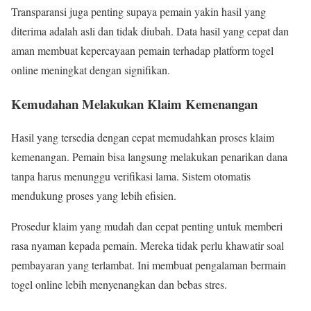
Transparansi juga penting supaya pemain yakin hasil yang
diterima adalah asli dan tidak diubah. Data hasil yang cepat dan
aman membuat kepercayaan pemain terhadap platform togel
online meningkat dengan signifikan.
Kemudahan Melakukan Klaim Kemenangan
Hasil yang tersedia dengan cepat memudahkan proses klaim
kemenangan. Pemain bisa langsung melakukan penarikan dana
tanpa harus menunggu verifikasi lama. Sistem otomatis
mendukung proses yang lebih efisien.
Prosedur klaim yang mudah dan cepat penting untuk memberi
rasa nyaman kepada pemain. Mereka tidak perlu khawatir soal
pembayaran yang terlambat. Ini membuat pengalaman bermain
togel online lebih menyenangkan dan bebas stres.