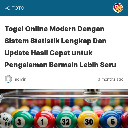
KOITOTO
Togel Online Modern Dengan
Sistem Statistik Lengkap Dan
Update Hasil Cepat untuk
Pengalaman Bermain Lebih Seru
admin
3 months ago