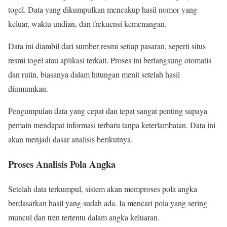
togel. Data yang dikumpulkan mencakup hasil nomor yang
keluar, waktu undian, dan frekuensi kemenangan.
Data ini diambil dari sumber resmi setiap pasaran, seperti situs
resmi togel atau aplikasi terkait. Proses ini berlangsung otomatis
dan rutin, biasanya dalam hitungan menit setelah hasil
diumumkan.
Pengumpulan data yang cepat dan tepat sangat penting supaya
pemain mendapat informasi terbaru tanpa keterlambatan. Data ini
akan menjadi dasar analisis berikutnya.
Proses Analisis Pola Angka
Setelah data terkumpul, sistem akan memproses pola angka
berdasarkan hasil yang sudah ada. Ia mencari pola yang sering
muncul dan tren tertentu dalam angka keluaran.