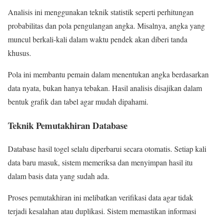
Analisis ini menggunakan teknik statistik seperti perhitungan
probabilitas dan pola pengulangan angka. Misalnya, angka yang
muncul berkali-kali dalam waktu pendek akan diberi tanda
khusus.
Pola ini membantu pemain dalam menentukan angka berdasarkan
data nyata, bukan hanya tebakan. Hasil analisis disajikan dalam
bentuk grafik dan tabel agar mudah dipahami.
Teknik Pemutakhiran Database
Database hasil togel selalu diperbarui secara otomatis. Setiap kali
data baru masuk, sistem memeriksa dan menyimpan hasil itu
dalam basis data yang sudah ada.
Proses pemutakhiran ini melibatkan verifikasi data agar tidak
terjadi kesalahan atau duplikasi. Sistem memastikan informasi