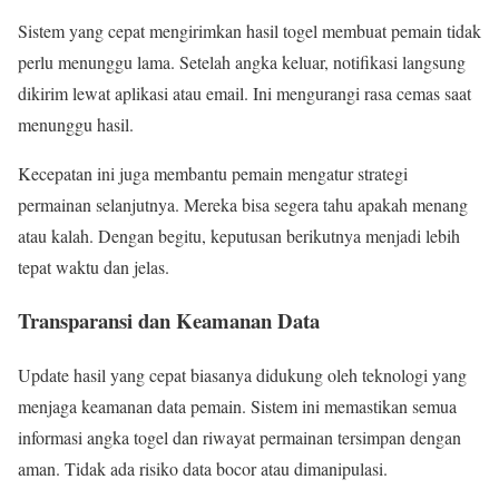
Sistem yang cepat mengirimkan hasil togel membuat pemain tidak
perlu menunggu lama. Setelah angka keluar, notifikasi langsung
dikirim lewat aplikasi atau email. Ini mengurangi rasa cemas saat
menunggu hasil.
Kecepatan ini juga membantu pemain mengatur strategi
permainan selanjutnya. Mereka bisa segera tahu apakah menang
atau kalah. Dengan begitu, keputusan berikutnya menjadi lebih
tepat waktu dan jelas.
Transparansi dan Keamanan Data
Update hasil yang cepat biasanya didukung oleh teknologi yang
menjaga keamanan data pemain. Sistem ini memastikan semua
informasi angka togel dan riwayat permainan tersimpan dengan
aman. Tidak ada risiko data bocor atau dimanipulasi.