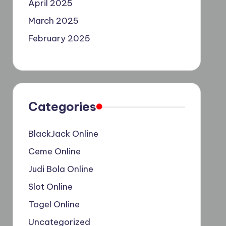
April 2025
March 2025
February 2025
Categories
BlackJack Online
Ceme Online
Judi Bola Online
Slot Online
Togel Online
Uncategorized