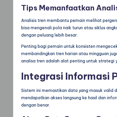
Tips Memanfaatkan Analis
Analisis tren membantu pemain melihat perger
bisa mengenali pola naik turun atau siklus ang
dengan peluang lebih besar.
Penting bagi pemain untuk konsisten mengecek 
membandingkan tren harian atau mingguan juga
analisa tren adalah alat penting untuk strategi
Integrasi Informasi
Sistem ini memastikan data yang masuk valid d
mendapatkan akses langsung ke hasil dan inform
dengan benar.