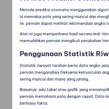
Metode prediksi otomatis menggunakan algori
Ia memakai pola yang sering muncul dan meng
ini, pemain dapat melihat rekomendasi angka t
Alat ini juga memperbarui hasil secara real-time
memudahkan pemain mengikuti perubahan tren 
Penggunaan Statistik Ri
Statistik riwayat taruhan berisi data angka ya
pemain menganalisis frekuensi kemunculan angk
sering muncul dan mana yang jarang.
Biasanya, ada tabel atau grafik yang menampil
pemain memahami pola dengan cepat. Data ini 
berbasis fakta.