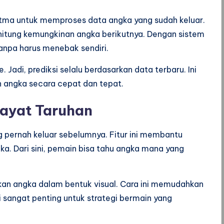
tma untuk memproses data angka yang sudah keluar.
hitung kemungkinan angka berikutnya. Dengan sistem
anpa harus menebak sendiri.
. Jadi, prediksi selalu berdasarkan data terbaru. Ini
angka secara cepat dan tepat.
wayat Taruhan
ng pernah keluar sebelumnya. Fitur ini membantu
a. Dari sini, pemain bisa tahu angka mana yang
kan angka dalam bentuk visual. Cara ini memudahkan
sangat penting untuk strategi bermain yang