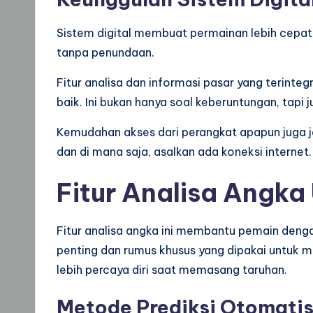
Sistem digital membuat permainan lebih cepat d
tanpa penundaan.
Fitur analisa dan informasi pasar yang terin
baik. Ini bukan hanya soal keberuntungan, tap
Kemudahan akses dari perangkat apapun juga jad
dan di mana saja, asalkan ada koneksi internet.
Fitur Analisa Angka
Fitur analisa angka ini membantu pemain deng
penting dan rumus khusus yang dipakai untuk 
lebih percaya diri saat memasang taruhan.
Metode Prediksi Otomati