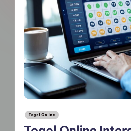
Posted
Togel Online
in
Togel Online Inter