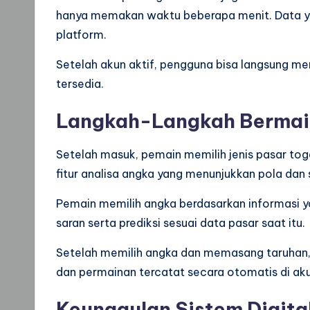
hanya memakan waktu beberapa menit. Data ya
platform.
Setelah akun aktif, pengguna bisa langsung me
tersedia.
Langkah-Langkah Bermain 
Setelah masuk, pemain memilih jenis pasar tog
fitur analisa angka yang menunjukkan pola dan s
Pemain memilih angka berdasarkan informasi y
saran serta prediksi sesuai data pasar saat itu.
Setelah memilih angka dan memasang taruhan, 
dan permainan tercatat secara otomatis di ak
Keunggulan Sistem Digita