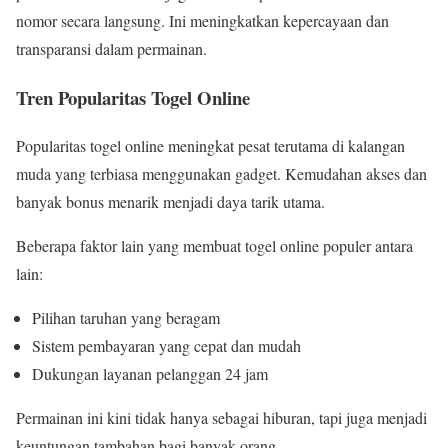
nomor secara langsung. Ini meningkatkan kepercayaan dan
transparansi dalam permainan.
Tren Popularitas Togel Online
Popularitas togel online meningkat pesat terutama di kalangan
muda yang terbiasa menggunakan gadget. Kemudahan akses dan
banyak bonus menarik menjadi daya tarik utama.
Beberapa faktor lain yang membuat togel online populer antara
lain:
Pilihan taruhan yang beragam
Sistem pembayaran yang cepat dan mudah
Dukungan layanan pelanggan 24 jam
Permainan ini kini tidak hanya sebagai hiburan, tapi juga menjadi
keuntungan tambahan bagi banyak orang.