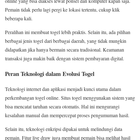
online yang bisa diakses lewat ponsel dan komputer kapan saja.
Pemain tidak perlu lagi pergi ke lokasi tertentu, cukup klik
beberapa kali.
Peralihan ini membuat togel lebih praktis. Selain itu, ada pilihan
berbagai jenis togel dari berbagai daerah, yang tidak mungkin
didapatkan jika hanya bermain secara tradisional. Keamanan
transaksi juga makin baik dengan sistem pembayaran digital.
Peran Teknologi dalam Evolusi Togel
Teknologi internet dan aplikasi menjadi kunci utama dalam
perkembangan togel online. Situs togel menggunakan sistem yang
bisa mencatat taruhan secara otomatis. Hal ini mengurangi
kesalahan manual dan mempercepat proses pengumuman hasil.
Selain itu, teknologi enkripsi dipakai untuk melindungi data
pemain. Fitur live draw juga membuat pemain bisa melihat hasil