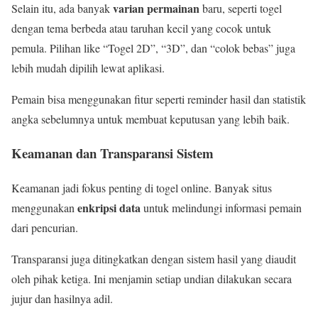
varian permainan
Selain itu, ada banyak
baru, seperti togel
dengan tema berbeda atau taruhan kecil yang cocok untuk
pemula. Pilihan like “Togel 2D”, “3D”, dan “colok bebas” juga
lebih mudah dipilih lewat aplikasi.
Pemain bisa menggunakan fitur seperti reminder hasil dan statistik
angka sebelumnya untuk membuat keputusan yang lebih baik.
Keamanan dan Transparansi Sistem
Keamanan jadi fokus penting di togel online. Banyak situs
enkripsi data
menggunakan
untuk melindungi informasi pemain
dari pencurian.
Transparansi juga ditingkatkan dengan sistem hasil yang diaudit
oleh pihak ketiga. Ini menjamin setiap undian dilakukan secara
jujur dan hasilnya adil.