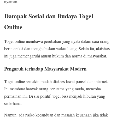
nyaman.
Dampak Sosial dan Budaya Togel
Online
Togel online membawa perubahan yang nyata dalam cara orang
berinteraksi dan menghabiskan waktu luang. Selain itu, aktivitas
ini juga memengaruhi aturan hukum dan norma di masyarakat.
Pengaruh terhadap Masyarakat Modern
Togel online semakin mudah diakses lewat ponsel dan internet.
Ini membuat banyak orang, terutama yang muda, mencoba
permainan ini. Di sisi positif, togel bisa menjadi hiburan yang
sederhana.
Namun, ada risiko kecanduan dan masalah keuangan jika tidak