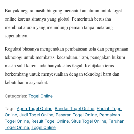
Banyak negara masih bingung menentukan aturan untuk togel
online karena sifatnya yang global. Pemerintah berusaha
membuat aturan yang melindungi pemain tanpa melarang
sepenuhnya.
Regulasi biasanya mengenakan pembatasan usia dan penggunaan
teknologi untuk membatasi kecanduan. Tapi, penegakan hukum
masih sulit karena ada banyak situs ilegal. Kebijakan terus
berkembang untuk menyesuaikan dengan teknologi baru dan
kebutuhan masyarakat.
Categories:
Togel Online
Tags:
Agen Togel Online
,
Bandar Togel Online
,
Hadiah Togel
Online
,
Judi Togel Online
,
Pasaran Togel Online
,
Permainan
Togel Online
,
Result Togel Online
,
Situs Togel Online
,
Taruhan
Togel Online
,
Togel Online