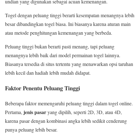
undian yang digunakan sebagai acuan kemenangan.
Togel dengan peluang tinggi berarti kesempatan menangnya lebih
besar dibandingkan togel biasa. Ini biasanya karena aturan main
atau metode penghitungan kemenangan yang berbeda.
Peluang tinggi bukan berarti pasti menang, tapi peluang
menangnya lebih baik dari model permainan togel lainnya.
Biasanya tersedia di situs tertentu yang menawarkan opsi taruhan
lebih kecil dan hadiah lebih mudah didapat.
Faktor Penentu Peluang Tinggi
Beberapa faktor memengaruhi peluang tinggi dalam togel online.
jenis pasar
Pertama,
yang dipilih, seperti 2D, 3D, atau 4D,
karena pasar dengan kombinasi angka lebih sedikit cenderung
punya peluang lebih besar.