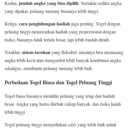
jumlah angka yang bisa dipilih
Kedua,
. Semakin sedikit angka
yang dipakai, peluang menang biasanya lebih tinggi.
cara penghitungan hadiah
Ketiga,
juga penting. Togel dengan
peluang tinggi menawarkan hadiah yang proporsional dengan
risiko, biasanya tidak terlalu besar, tapi lebih mudah diraih.
sistem taruhan
Terakhir,
yang fleksibel, misalnya bisa memasang
angka lebih kecil atau mengambil lebih banyak kombinasi angka
sekaligus, membantu peluang menang lebih baik.
Perbedaan Togel Biasa dan Togel Peluang Tinggi
Togel biasa biasanya memiliki peluang yang tetap dan hadiah
besar. Angka yang harus ditebak cukup banyak, dan risiko kalah
lebih tinggi.
Togel peluang tinggi menyediakan
odds
yang lebih baik untuk