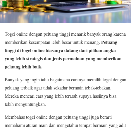
Togel online dengan peluang tinggi menarik banyak orang karena
Peluang
memberikan kesempatan lebih besar untuk menang.
tinggi di togel online biasanya datang dari pilihan angka
yang lebih strategis dan jenis permainan yang memberikan
peluang lebih baik.
Banyak yang ingin tahu bagaimana caranya memilih togel dengan
peluang terbaik agar tidak sekadar bermain tebak-tebakan.
Mereka mencari cara yang lebih terarah supaya hasilnya bisa
lebih menguntungkan.
Membahas togel online dengan peluang tinggi juga berarti
memahami aturan main dan mengetahui tempat bermain yang adil