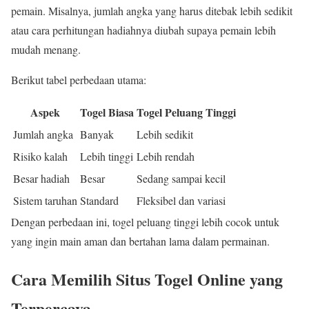
pemain. Misalnya, jumlah angka yang harus ditebak lebih sedikit
atau cara perhitungan hadiahnya diubah supaya pemain lebih
mudah menang.
Berikut tabel perbedaan utama:
Aspek
Togel Biasa
Togel Peluang Tinggi
Jumlah angka
Banyak
Lebih sedikit
Risiko kalah
Lebih tinggi
Lebih rendah
Besar hadiah
Besar
Sedang sampai kecil
Sistem taruhan
Standard
Fleksibel dan variasi
Dengan perbedaan ini, togel peluang tinggi lebih cocok untuk
yang ingin main aman dan bertahan lama dalam permainan.
Cara Memilih Situs Togel Online yang
Terpercaya