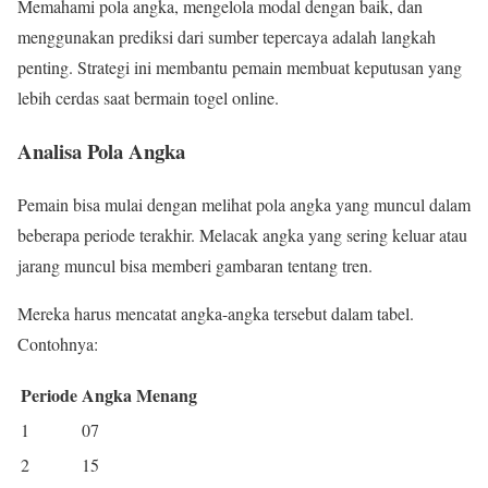
Memahami pola angka, mengelola modal dengan baik, dan
menggunakan prediksi dari sumber tepercaya adalah langkah
penting. Strategi ini membantu pemain membuat keputusan yang
lebih cerdas saat bermain togel online.
Analisa Pola Angka
Pemain bisa mulai dengan melihat pola angka yang muncul dalam
beberapa periode terakhir. Melacak angka yang sering keluar atau
jarang muncul bisa memberi gambaran tentang tren.
Mereka harus mencatat angka-angka tersebut dalam tabel.
Contohnya:
Periode
Angka Menang
1
07
2
15