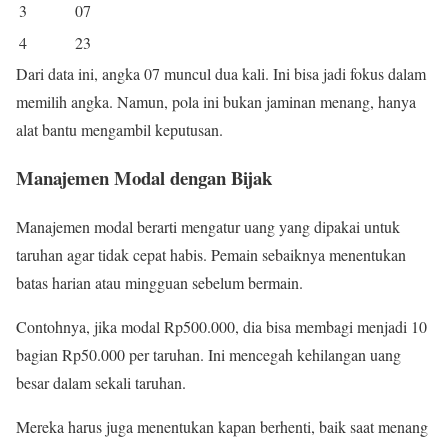
3
07
4
23
Dari data ini, angka 07 muncul dua kali. Ini bisa jadi fokus dalam
memilih angka. Namun, pola ini bukan jaminan menang, hanya
alat bantu mengambil keputusan.
Manajemen Modal dengan Bijak
Manajemen modal berarti mengatur uang yang dipakai untuk
taruhan agar tidak cepat habis. Pemain sebaiknya menentukan
batas harian atau mingguan sebelum bermain.
Contohnya, jika modal Rp500.000, dia bisa membagi menjadi 10
bagian Rp50.000 per taruhan. Ini mencegah kehilangan uang
besar dalam sekali taruhan.
Mereka harus juga menentukan kapan berhenti, baik saat menang