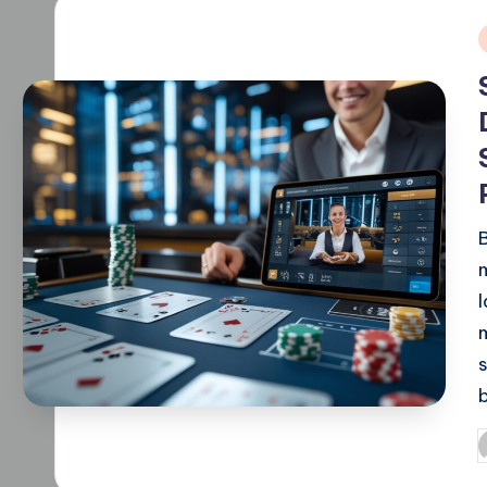
i
P
b