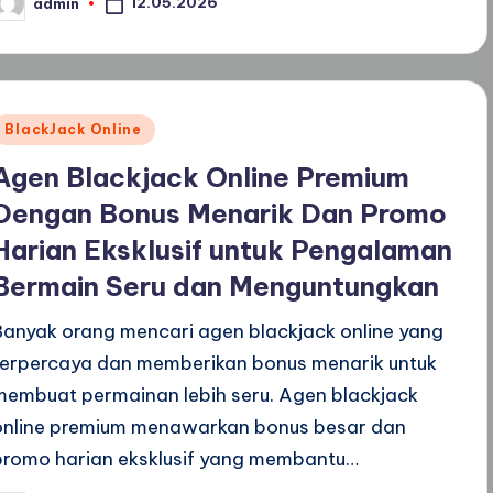
12.05.2026
admin
osted
y
Posted
BlackJack Online
n
Agen Blackjack Online Premium
Dengan Bonus Menarik Dan Promo
Harian Eksklusif untuk Pengalaman
Bermain Seru dan Menguntungkan
Banyak orang mencari agen blackjack online yang
terpercaya dan memberikan bonus menarik untuk
membuat permainan lebih seru. Agen blackjack
online premium menawarkan bonus besar dan
promo harian eksklusif yang membantu…