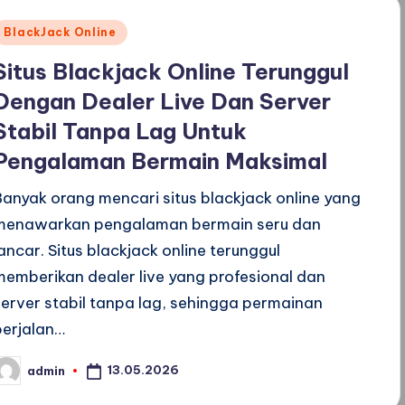
Posted
BlackJack Online
n
Situs Blackjack Online Terunggul
Dengan Dealer Live Dan Server
Stabil Tanpa Lag Untuk
Pengalaman Bermain Maksimal
Banyak orang mencari situs blackjack online yang
menawarkan pengalaman bermain seru dan
lancar. Situs blackjack online terunggul
memberikan dealer live yang profesional dan
server stabil tanpa lag, sehingga permainan
berjalan…
13.05.2026
admin
osted
y