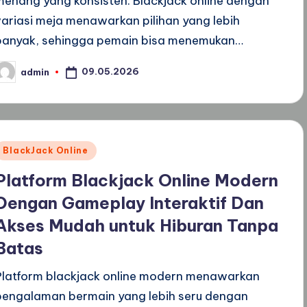
menang yang konsisten. Blackjack online dengan
variasi meja menawarkan pilihan yang lebih
banyak, sehingga pemain bisa menemukan…
09.05.2026
admin
osted
y
Posted
BlackJack Online
n
Platform Blackjack Online Modern
Dengan Gameplay Interaktif Dan
Akses Mudah untuk Hiburan Tanpa
Batas
Platform blackjack online modern menawarkan
pengalaman bermain yang lebih seru dengan