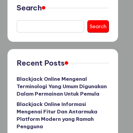
Search
Search
Recent Posts
Blackjack Online Mengenal
Terminologi Yang Umum Digunakan
Dalam Permainan Untuk Pemula
Blackjack Online Informasi
Mengenai Fitur Dan Antarmuka
Platform Modern yang Ramah
Pengguna