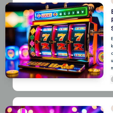
i
P
b