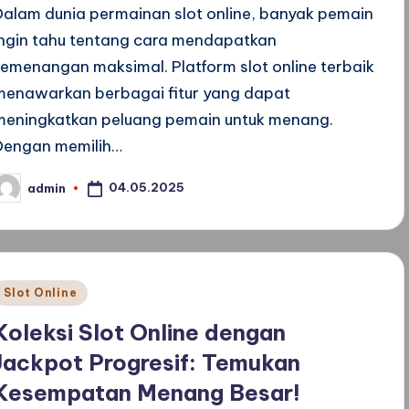
Dalam dunia permainan slot online, banyak pemain
ingin tahu tentang cara mendapatkan
kemenangan maksimal. Platform slot online terbaik
menawarkan berbagai fitur yang dapat
meningkatkan peluang pemain untuk menang.
Dengan memilih…
04.05.2025
admin
osted
y
Posted
Slot Online
n
Koleksi Slot Online dengan
Jackpot Progresif: Temukan
Kesempatan Menang Besar!