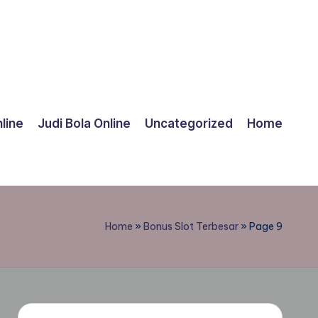
line
Judi Bola Online
Uncategorized
Home
Home
»
Bonus Slot Terbesar
»
Page 9