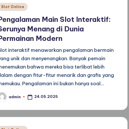
Posted
Slot Online
n
Pengalaman Main Slot Interaktif:
Serunya Menang di Dunia
Permainan Modern
Slot interaktif menawarkan pengalaman bermain
yang unik dan menyenangkan. Banyak pemain
menemukan bahwa mereka bisa terlibat lebih
dalam dengan fitur-fitur menarik dan grafis yang
memukau. Pengalaman ini bukan hanya soal…
24.05.2025
admin
osted
y