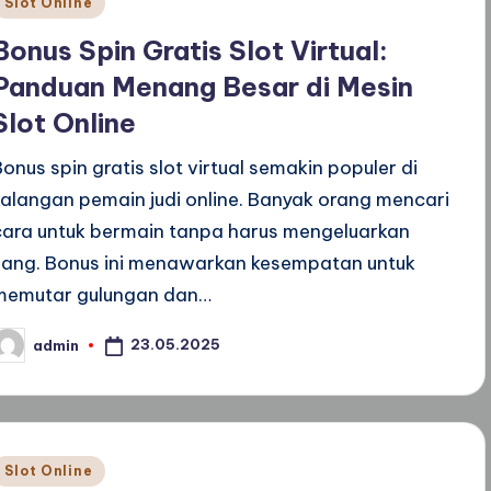
Posted
Slot Online
n
Bonus Spin Gratis Slot Virtual:
Panduan Menang Besar di Mesin
Slot Online
Bonus spin gratis slot virtual semakin populer di
kalangan pemain judi online. Banyak orang mencari
cara untuk bermain tanpa harus mengeluarkan
uang. Bonus ini menawarkan kesempatan untuk
memutar gulungan dan…
23.05.2025
admin
osted
y
Posted
Slot Online