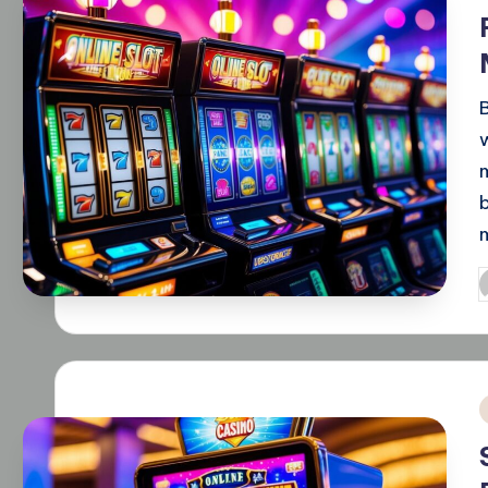
i
P
b
i