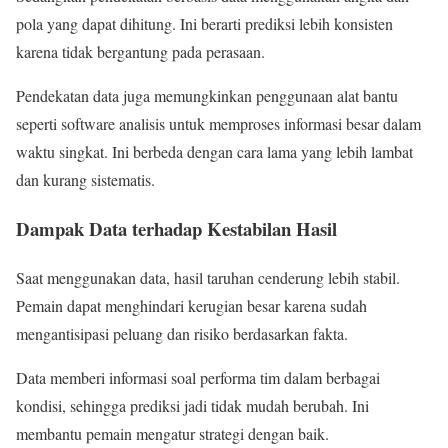
pola yang dapat dihitung. Ini berarti prediksi lebih konsisten
karena tidak bergantung pada perasaan.
Pendekatan data juga memungkinkan penggunaan alat bantu
seperti software analisis untuk memproses informasi besar dalam
waktu singkat. Ini berbeda dengan cara lama yang lebih lambat
dan kurang sistematis.
Dampak Data terhadap Kestabilan Hasil
Saat menggunakan data, hasil taruhan cenderung lebih stabil.
Pemain dapat menghindari kerugian besar karena sudah
mengantisipasi peluang dan risiko berdasarkan fakta.
Data memberi informasi soal performa tim dalam berbagai
kondisi, sehingga prediksi jadi tidak mudah berubah. Ini
membantu pemain mengatur strategi dengan baik.