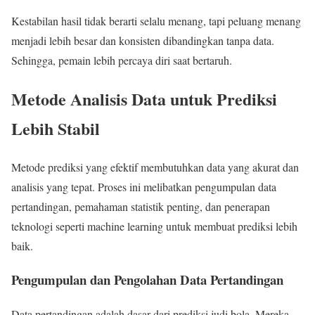
Kestabilan hasil tidak berarti selalu menang, tapi peluang menang
menjadi lebih besar dan konsisten dibandingkan tanpa data.
Sehingga, pemain lebih percaya diri saat bertaruh.
Metode Analisis Data untuk Prediksi
Lebih Stabil
Metode prediksi yang efektif membutuhkan data yang akurat dan
analisis yang tepat. Proses ini melibatkan pengumpulan data
pertandingan, pemahaman statistik penting, dan penerapan
teknologi seperti machine learning untuk membuat prediksi lebih
baik.
Pengumpulan dan Pengolahan Data Pertandingan
Data pertandingan adalah dasar dari prediksi judi bola. Mereka