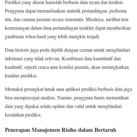
Prediksi yang akurat haruslah berbasis data nyata dan terukur.
Pengguna dapat memanfaatkan statistik pertandingan, performa
tim, dan catatan pemain secara sistematis. Misalnya, melihat tren
kemenangan dalam lima pertandingan terakhir dapat memberikan
gambaran whoa hasil yang lebih mungkin terjadi.
Data historis juga perlu dipilih dengan cermat untuk menghindari
informasi yang tidak relevan. Kombinasi data kuantitatif dan
kualitatif, seperti cuaca atau kondisi pemain, akan meningkatkan
kualitas prediksi.
Memakai perangkat lunak atau aplikasi prediksi berbasis data juga
bisa mempercepat analisis. Namun, pengguna harus memastikan
data yang dipakai selalu update dan valid untuk menghindari
kesalahan prediksi.
Penerapan Manajemen Risiko dalam Bertaruh