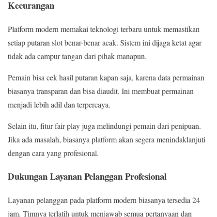
Kecurangan
Platform modern memakai teknologi terbaru untuk memastikan
setiap putaran slot benar-benar acak. Sistem ini dijaga ketat agar
tidak ada campur tangan dari pihak manapun.
Pemain bisa cek hasil putaran kapan saja, karena data permainan
biasanya transparan dan bisa diaudit. Ini membuat permainan
menjadi lebih adil dan terpercaya.
Selain itu, fitur fair play juga melindungi pemain dari penipuan.
Jika ada masalah, biasanya platform akan segera menindaklanjuti
dengan cara yang profesional.
Dukungan Layanan Pelanggan Profesional
Layanan pelanggan pada platform modern biasanya tersedia 24
jam. Timnya terlatih untuk menjawab semua pertanyaan dan