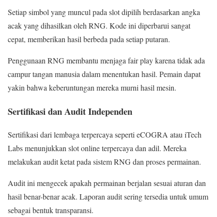
Setiap simbol yang muncul pada slot dipilih berdasarkan angka
acak yang dihasilkan oleh RNG. Kode ini diperbarui sangat
cepat, memberikan hasil berbeda pada setiap putaran.
Penggunaan RNG membantu menjaga fair play karena tidak ada
campur tangan manusia dalam menentukan hasil. Pemain dapat
yakin bahwa keberuntungan mereka murni hasil mesin.
Sertifikasi dan Audit Independen
Sertifikasi dari lembaga terpercaya seperti eCOGRA atau iTech
Labs menunjukkan slot online terpercaya dan adil. Mereka
melakukan audit ketat pada sistem RNG dan proses permainan.
Audit ini mengecek apakah permainan berjalan sesuai aturan dan
hasil benar-benar acak. Laporan audit sering tersedia untuk umum
sebagai bentuk transparansi.