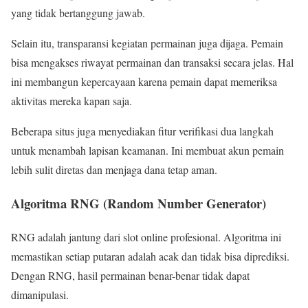
yang tidak bertanggung jawab.
Selain itu, transparansi kegiatan permainan juga dijaga. Pemain
bisa mengakses riwayat permainan dan transaksi secara jelas. Hal
ini membangun kepercayaan karena pemain dapat memeriksa
aktivitas mereka kapan saja.
Beberapa situs juga menyediakan fitur verifikasi dua langkah
untuk menambah lapisan keamanan. Ini membuat akun pemain
lebih sulit diretas dan menjaga dana tetap aman.
Algoritma RNG (Random Number Generator)
RNG adalah jantung dari slot online profesional. Algoritma ini
memastikan setiap putaran adalah acak dan tidak bisa diprediksi.
Dengan RNG, hasil permainan benar-benar tidak dapat
dimanipulasi.