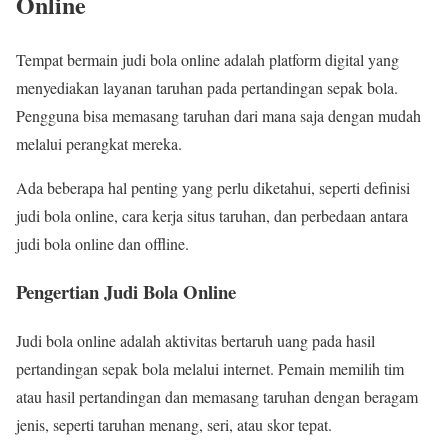
Online
Tempat bermain judi bola online adalah platform digital yang
menyediakan layanan taruhan pada pertandingan sepak bola.
Pengguna bisa memasang taruhan dari mana saja dengan mudah
melalui perangkat mereka.
Ada beberapa hal penting yang perlu diketahui, seperti definisi
judi bola online, cara kerja situs taruhan, dan perbedaan antara
judi bola online dan offline.
Pengertian Judi Bola Online
Judi bola online adalah aktivitas bertaruh uang pada hasil
pertandingan sepak bola melalui internet. Pemain memilih tim
atau hasil pertandingan dan memasang taruhan dengan beragam
jenis, seperti taruhan menang, seri, atau skor tepat.