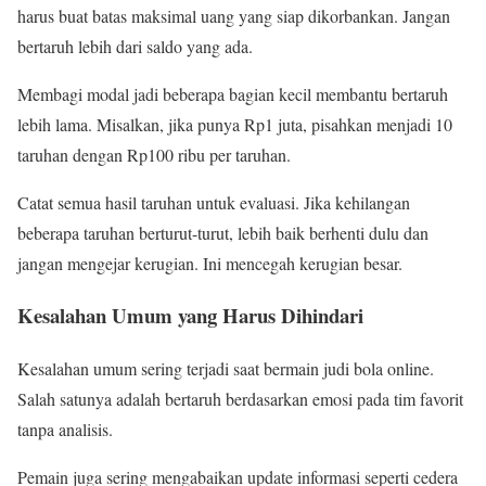
harus buat batas maksimal uang yang siap dikorbankan. Jangan
bertaruh lebih dari saldo yang ada.
Membagi modal jadi beberapa bagian kecil membantu bertaruh
lebih lama. Misalkan, jika punya Rp1 juta, pisahkan menjadi 10
taruhan dengan Rp100 ribu per taruhan.
Catat semua hasil taruhan untuk evaluasi. Jika kehilangan
beberapa taruhan berturut-turut, lebih baik berhenti dulu dan
jangan mengejar kerugian. Ini mencegah kerugian besar.
Kesalahan Umum yang Harus Dihindari
Kesalahan umum sering terjadi saat bermain judi bola online.
Salah satunya adalah bertaruh berdasarkan emosi pada tim favorit
tanpa analisis.
Pemain juga sering mengabaikan update informasi seperti cedera