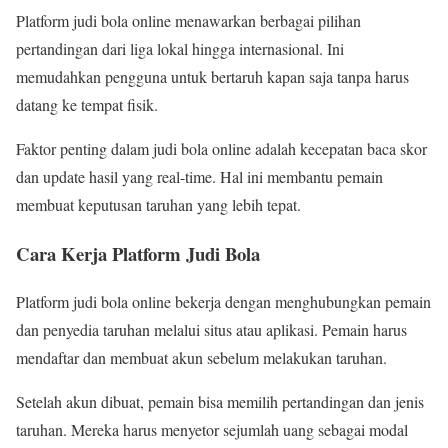
Platform judi bola online menawarkan berbagai pilihan
pertandingan dari liga lokal hingga internasional. Ini
memudahkan pengguna untuk bertaruh kapan saja tanpa harus
datang ke tempat fisik.
Faktor penting dalam judi bola online adalah kecepatan baca skor
dan update hasil yang real-time. Hal ini membantu pemain
membuat keputusan taruhan yang lebih tepat.
Cara Kerja Platform Judi Bola
Platform judi bola online bekerja dengan menghubungkan pemain
dan penyedia taruhan melalui situs atau aplikasi. Pemain harus
mendaftar dan membuat akun sebelum melakukan taruhan.
Setelah akun dibuat, pemain bisa memilih pertandingan dan jenis
taruhan. Mereka harus menyetor sejumlah uang sebagai modal