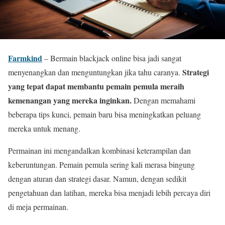
Farmkind
– Bermain blackjack online bisa jadi sangat
Strategi
menyenangkan dan menguntungkan jika tahu caranya.
yang tepat dapat membantu pemain pemula meraih
kemenangan yang mereka inginkan.
Dengan memahami
beberapa tips kunci, pemain baru bisa meningkatkan peluang
mereka untuk menang.
Permainan ini mengandalkan kombinasi keterampilan dan
keberuntungan. Pemain pemula sering kali merasa bingung
dengan aturan dan strategi dasar. Namun, dengan sedikit
pengetahuan dan latihan, mereka bisa menjadi lebih percaya diri
di meja permainan.