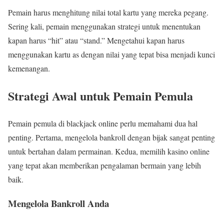
Pemain harus menghitung nilai total kartu yang mereka pegang.
Sering kali, pemain menggunakan strategi untuk menentukan
kapan harus “hit” atau “stand.” Mengetahui kapan harus
menggunakan kartu as dengan nilai yang tepat bisa menjadi kunci
kemenangan.
Strategi Awal untuk Pemain Pemula
Pemain pemula di blackjack online perlu memahami dua hal
penting. Pertama, mengelola bankroll dengan bijak sangat penting
untuk bertahan dalam permainan. Kedua, memilih kasino online
yang tepat akan memberikan pengalaman bermain yang lebih
baik.
Mengelola Bankroll Anda