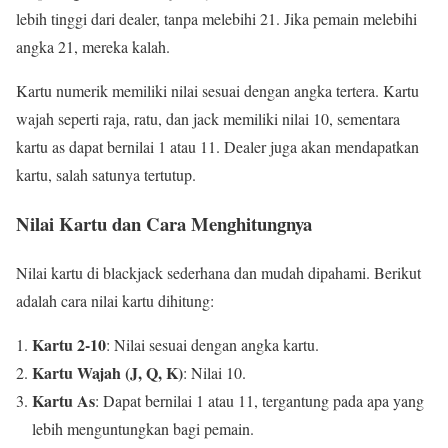
lebih tinggi dari dealer, tanpa melebihi 21. Jika pemain melebihi
angka 21, mereka kalah.
Kartu numerik memiliki nilai sesuai dengan angka tertera. Kartu
wajah seperti raja, ratu, dan jack memiliki nilai 10, sementara
kartu as dapat bernilai 1 atau 11. Dealer juga akan mendapatkan
kartu, salah satunya tertutup.
Nilai Kartu dan Cara Menghitungnya
Nilai kartu di blackjack sederhana dan mudah dipahami. Berikut
adalah cara nilai kartu dihitung:
Kartu 2-10
: Nilai sesuai dengan angka kartu.
Kartu Wajah (J, Q, K)
: Nilai 10.
Kartu As
: Dapat bernilai 1 atau 11, tergantung pada apa yang
lebih menguntungkan bagi pemain.