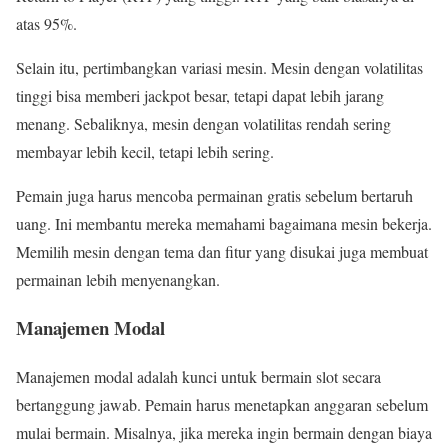
atas 95%.
Selain itu, pertimbangkan variasi mesin. Mesin dengan volatilitas
tinggi bisa memberi jackpot besar, tetapi dapat lebih jarang
menang. Sebaliknya, mesin dengan volatilitas rendah sering
membayar lebih kecil, tetapi lebih sering.
Pemain juga harus mencoba permainan gratis sebelum bertaruh
uang. Ini membantu mereka memahami bagaimana mesin bekerja.
Memilih mesin dengan tema dan fitur yang disukai juga membuat
permainan lebih menyenangkan.
Manajemen Modal
Manajemen modal adalah kunci untuk bermain slot secara
bertanggung jawab. Pemain harus menetapkan anggaran sebelum
mulai bermain. Misalnya, jika mereka ingin bermain dengan biaya