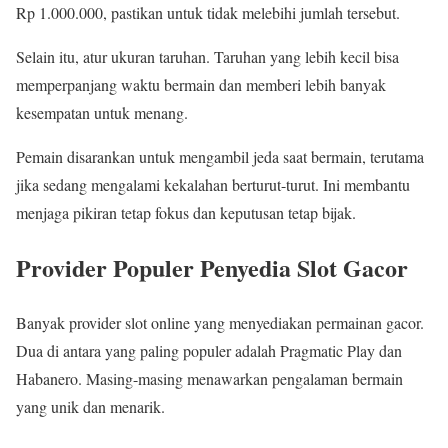
Rp 1.000.000, pastikan untuk tidak melebihi jumlah tersebut.
Selain itu, atur ukuran taruhan. Taruhan yang lebih kecil bisa
memperpanjang waktu bermain dan memberi lebih banyak
kesempatan untuk menang.
Pemain disarankan untuk mengambil jeda saat bermain, terutama
jika sedang mengalami kekalahan berturut-turut. Ini membantu
menjaga pikiran tetap fokus dan keputusan tetap bijak.
Provider Populer Penyedia Slot Gacor
Banyak provider slot online yang menyediakan permainan gacor.
Dua di antara yang paling populer adalah Pragmatic Play dan
Habanero. Masing-masing menawarkan pengalaman bermain
yang unik dan menarik.