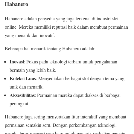
Habanero
Habanero adalah penyedia yang juga terkenal di industri slot
online. Mereka memiliki reputasi baik dalam membuat permainan
yang menarik dan inovatif.
Beberapa hal menarik tentang Habanero adalah:
Inovasi
: Fokus pada teknologi terbaru untuk pengalaman
bermain yang lebih baik.
Koleksi Luas
: Menyediakan berbagai slot dengan tema yang
unik dan menarik.
Aksesibilitas
: Permainan mereka dapat diakses di berbagai
perangkat.
Habanero juga sering menyertakan fitur interaktif yang membuat
permainan semakin seru. Dengan perkembangan teknologi,
mereka terus mencari cara baru untuk menarik perhatian pemain.