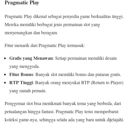
Pragmatic Play
Pragmatic Play dikenal sebagai penyedia game berkualitas tinggi.
Mereka memiliki berbagai jenis permainan slot yang
menyenangkan dan beragam.
Fitur menarik dari Pragmatic Play termasuk:
Grafis yang Menawan
: Setiap permainan memiliki desain
yang menggoda.
Fitur Bonus
: Banyak slot memiliki bonus dan putaran gratis.
RTP Tinggi
: Banyak orang menyukai RTP (Return to Player)
yang ramah pemain.
Penggemar slot bisa menikmati banyak tema yang berbeda, dari
petualangan hingga fantasi. Pragmatic Play terus memperbarui
koleksi game-nya, sehingga selalu ada yang baru untuk dijelajahi.