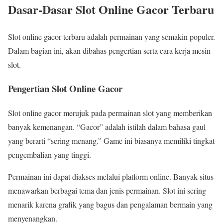
Dasar-Dasar Slot Online Gacor Terbaru
Slot online gacor terbaru adalah permainan yang semakin populer.
Dalam bagian ini, akan dibahas pengertian serta cara kerja mesin
slot.
Pengertian Slot Online Gacor
Slot online gacor merujuk pada permainan slot yang memberikan
banyak kemenangan. “Gacor” adalah istilah dalam bahasa gaul
yang berarti “sering menang.” Game ini biasanya memiliki tingkat
pengembalian yang tinggi.
Permainan ini dapat diakses melalui platform online. Banyak situs
menawarkan berbagai tema dan jenis permainan. Slot ini sering
menarik karena grafik yang bagus dan pengalaman bermain yang
menyenangkan.