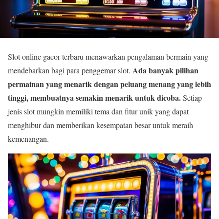
Slot online gacor terbaru menawarkan pengalaman bermain yang
Ada banyak pilihan
mendebarkan bagi para penggemar slot.
permainan yang menarik dengan peluang menang yang lebih
tinggi, membuatnya semakin menarik untuk dicoba.
Setiap
jenis slot mungkin memiliki tema dan fitur unik yang dapat
menghibur dan memberikan kesempatan besar untuk meraih
kemenangan.